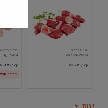
שיפודי
שניצל
אנטריקוט
עוף
קצביית פרימיום
קצביית פרימיום
שיפודי אנטריקוט
שניצל עוף
₪159.90 / ק"ג
₪54.90 / ק"ג
2 ק"ג ב-₪99.90
יינות 🍷