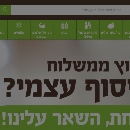
גות
עוף בשר ודגים
שימורים בישול
דגנים
מעדניה סלטים
קפואים
משק
ואפיה
ונקניקים
 יבשים ארוזים
פירות יבשים במשקל
תבלינים
תבלינים במשקל
תבלינים ארוז