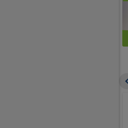
קנו
קנו
ממוצרי
2
תחליפי
יח'
חלב
אורז