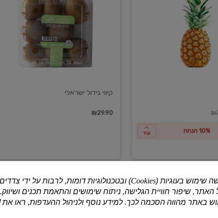
ישראלי
קיווי גידול ישראלי
ון
₪29.90
₪3
10% הנחה
עוד
ה שימוש בעוגיות (
Cookies
) ובטכנולוגיות דומות, לרבות על ידי צדדים
האתר, שיפור חוויית הגלישה, ניתוח שימושים והתאמת תכנים ושיווק.
למוצרים נוספים
 באתר מהווה הסכמה לכך. למידע נוסף ולניהול ההעדפות, ראו את [