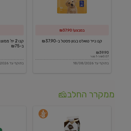
פסטל
כביסה
ב-₪37.90
וגיהוץ
של
במבצע! ₪37.90
כביסכל
ב-₪75
קנו נייר טואלט בגוון פסטל ב-₪37.90
קנו 2 יח' מ
ב-₪75
₪39.90
₪0.07 ל-1 מטר
בתוקף עד 18/08/2026
בתוקף עד 18/08/2026
ממקרר החלב🧀
משקה
בולגרית
חלב
מעודנת
בטעם
16%
וניל