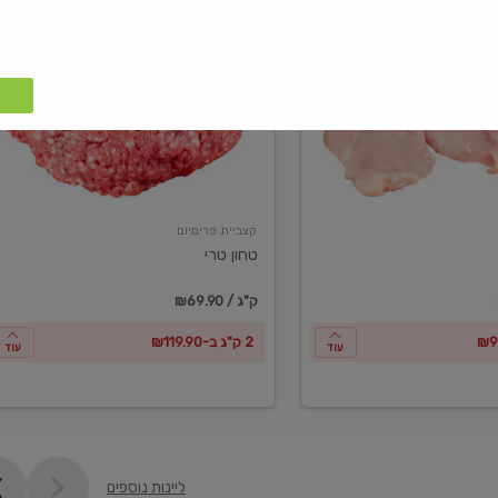
טחון
טרי
קצביית פרימיום
טחון טרי
₪69.90 / ק"ג
2 ק"ג ב-₪119.90
עוד
עוד
ליינות נוספים