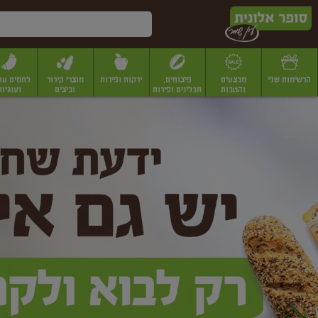
דלג לתוכן הראשי
דלג לתפריט התחתון
דלג לתפריט הקטגוריות
הרשימות שלי
מבצעים
פיצוחים,
ירקות ופירות
מוצרי קירור
לחמים עו
והטבות
תבלינים ופירות
וביצים
ועוגיות
ופר
יבשים
יצוחים, שקדים ואגוזים
פיצוחים במשקל
פיצוחים ארוזים
פירות יבשים
פירות
לונית
ין
מר
ף
בית