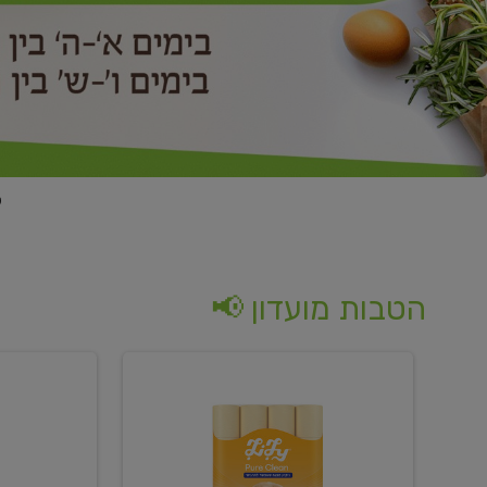
הטבות מועדון 📢
קנו
קנו
נייר
2
טואלט
יח'
בגוון
ממוצרי