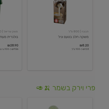
תנובה
| 800 מ"ל
משק צוריאל
| 250 גרם
משקה חלב בטעם וניל
בולגרית מעודנת 
₪28.90
₪8.20
₪1.03 ל-100 מ"ל
₪11.56 ל-100 גרם
פרי וירק בשמר 🍌🥑
מלפפון
אננס