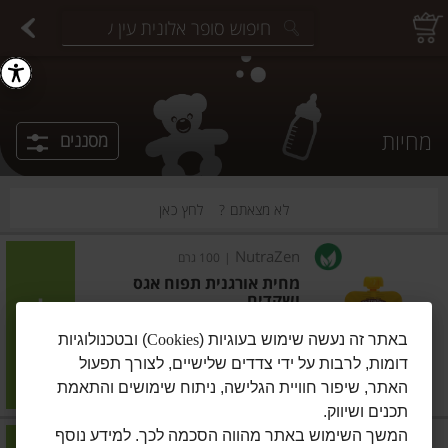
יצוחים במשקל
פיצוחים ארוזים
פירות יבשים ארוזים
פירות יבשים במשקל
תבלינים במשקל
תבלינים ארוזים
ירקות
עלים ועשבי תיבול
עלים ועשבי תיבול
estions.
מחיות
מסננים
לא מצאתם ?
לחץ כאן
NutraZen
|
100 גרם
מחית אורגנית תפוח אגס
ושקדים
הוסיפו
באתר זה נעשה שימוש בעוגיות (
Cookies
) ובטכנולוגיות
דומות, לרבות על ידי צדדים שלישיים, לצורך תפעול
מחיר מחירון
₪7.50
האתר, שיפור חוויית הגלישה, ניתוח שימושים והתאמת
₪7.50 ל-100 גרם
תכנים ושיווק.
המשך השימוש באתר מהווה הסכמה לכך. למידע נוסף
NutraZen
|
100 גרם