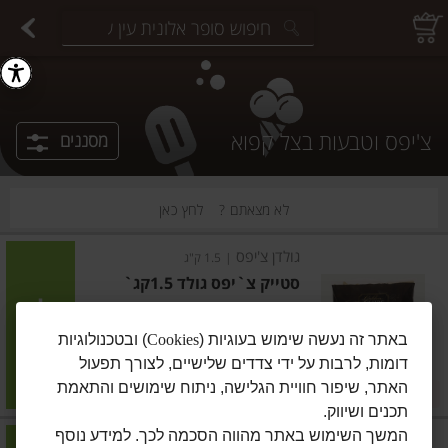
יצוחים במשקל
פיצוחים ארוזים
פירות יבשים ארוזים
פירות יבשים במשקל
תבלינים במשקל
תבלינים ארוזים
ירקות
עלים ועשבי תיבול
עלים ועשבי תיבול
estions.
צ'יפס וטבעות בצל קפוא
מסננים
לא מצאתם ?
לחץ כאן
גולדן צ'יפס
|
1.5 ק"ג
סטייק צ`יפס גולד 1.5קג`
הוסיפו
באתר זה נעשה שימוש בעוגיות (
Cookies
) ובטכנולוגיות
דומות, לרבות על ידי צדדים שלישיים, לצורך תפעול
מחיר מבצע
₪24.90
₪21.90
האתר, שיפור חוויית הגלישה, ניתוח שימושים והתאמת
במבצע! ₪21.90
₪1.66 ל-100 גרם
תכנים ושיווק.
המשך השימוש באתר מהווה הסכמה לכך. למידע נוסף
גולדן צ'יפס
|
1.5 ק"ג