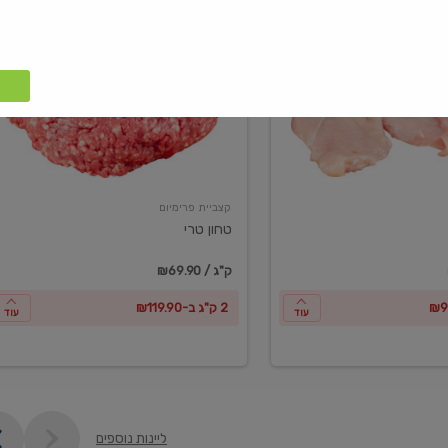
טחון
טרי
קצביית פרימיום
טחון טרי
₪69.90 / ק"ג
2 ק"ג ב-₪119.90
עוד
עוד
ליינות נוספים