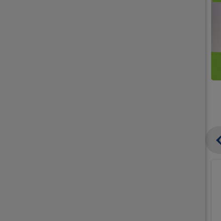
קנו
קנו
ממוצרי
2
תחליפי
יח'
חלב
אורז