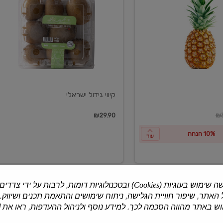
ישראלי
קיווי גידול ישראלי
ון
₪29.90
₪3
10% הנחה
עוד
ה שימוש בעוגיות (
Cookies
) ובטכנולוגיות דומות, לרבות על ידי צדדים
האתר, שיפור חוויית הגלישה, ניתוח שימושים והתאמת תכנים ושיווק.
למוצרים נוספים
 באתר מהווה הסכמה לכך. למידע נוסף ולניהול ההעדפות, ראו את [