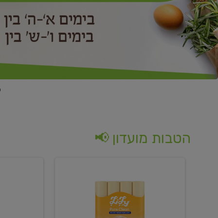
הטבות מועדון 📢
קנו
קנו
נייר
2
טואלט
יח'
בגוון
ממוצרי