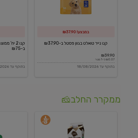
פסטל
כביסה
ב-₪37.90
וגיהוץ
של
במבצע! ₪37.90
כביסכל
ב-₪75
קנו נייר טואלט בגוון פסטל ב-₪37.90
קנו 2 יח' מ
ב-₪75
₪39.90
₪0.07 ל-1 מטר
בתוקף עד 18/08/2026
בתוקף עד 18/08/2026
ממקרר החלב🧀
משקה
בולגרית
חלב
מעודנת
בטעם
16%
וניל