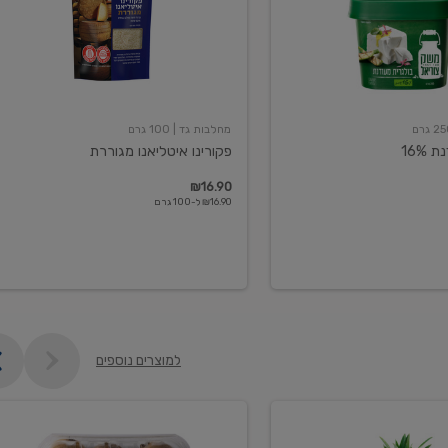
מחלבות גד
| 100 גרם
16%
פקורינו איטליאנו מגוררת
₪16.90
₪16.90 ל-100 גרם
למוצרים נוספים
קיווי
גידול