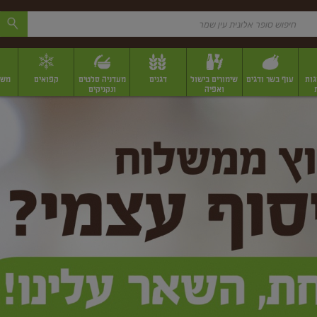
גות
עוף בשר ודגים
שימורים בישול
דגנים
מעדניה סלטים
קפואים
משק
ואפיה
ונקניקים
 יבשים ארוזים
פירות יבשים במשקל
תבלינים
תבלינים במשקל
תבלינים ארוז