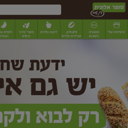
דלג לתוכן הראשי
דלג לתפריט התחתון
דלג לתפריט הקטגוריות
הרשימות שלי
מבצעים
פיצוחים,
ירקות ופירות
מוצרי קירור
לחמים עו
והטבות
תבלינים ופירות
וביצים
ועוגיות
ופר
יבשים
יצוחים, שקדים ואגוזים
פיצוחים במשקל
פיצוחים ארוזים
פירות יבשים
פירות
לונית
ין
מר
ף
בית