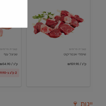
שיפודי
שניצל
אנטריקוט
עוף
קצביית פרימיום
קצביית פרימיום
שיפודי אנטריקוט
שניצל עוף
₪159.90 / ק"ג
₪54.90 / ק"ג
2 ק"ג ב-₪99.90
יינות 🍷