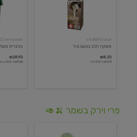
תנובה
| 800 מ"ל
משק צוריאל
| 250 גרם
משקה חלב בטעם וניל
בולגרית מעודנת 
₪28.90
₪8.20
₪1.03 ל-100 מ"ל
₪11.56 ל-100 גרם
פרי וירק בשמר 🍌🥑
מלפפון
אננס