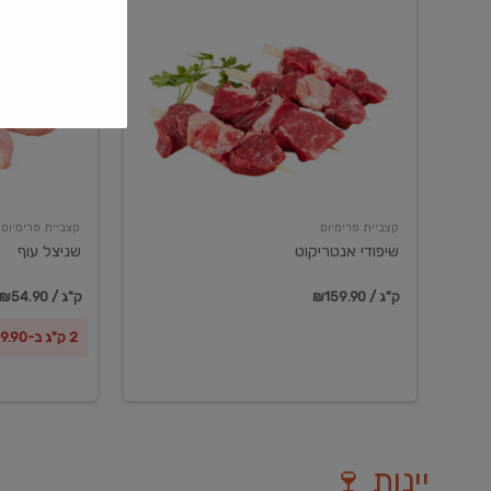
שיפודי
שניצל
אנטריקוט
עוף
קצביית פרימיום
קצביית פרימיום
שיפודי אנטריקוט
שניצל עוף
₪159.90 / ק"ג
₪54.90 / ק"ג
2 ק"ג ב-₪99.90
יינות 🍷