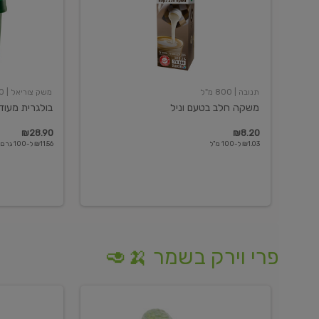
תנובה
| 800 מ"ל
משק צוריאל
| 250 גרם
משקה חלב בטעם וניל
בולגרית מעודנת 
₪28.90
₪8.20
₪1.03 ל-100 מ"ל
₪11.56 ל-100 גרם
פרי וירק בשמר 🍌🥑
מלפפון
אננס