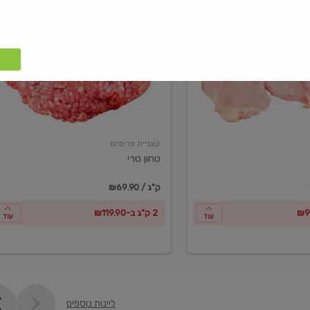
טחון
טרי
קצביית פרימיום
טחון טרי
₪69.90 / ק"ג
2 ק"ג ב-₪119.90
עוד
עוד
ליינות נוספים