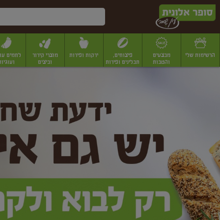
דלג לתוכן הראשי
דלג לתפריט התחתון
דלג לתפריט הקטגוריות
הרשימות שלי
מבצעים
פיצוחים,
ירקות ופירות
מוצרי קירור
לחמים עו
והטבות
תבלינים ופירות
וביצים
ועוגיות
ופר
יבשים
יצוחים, שקדים ואגוזים
פיצוחים במשקל
פיצוחים ארוזים
פירות יבשים
פירות
לונית
ין
מר
ף
בית