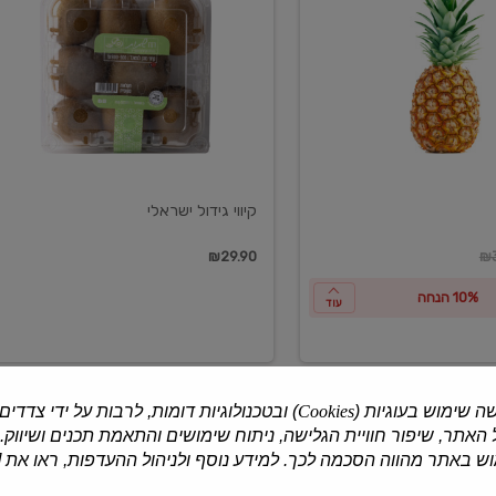
ישראלי
קיווי גידול ישראלי
ון
₪29.90
₪3
10% הנחה
עוד
ה שימוש בעוגיות (
Cookies
) ובטכנולוגיות דומות, לרבות על ידי צדדים
האתר, שיפור חוויית הגלישה, ניתוח שימושים והתאמת תכנים ושיווק.
למוצרים נוספים
 באתר מהווה הסכמה לכך. למידע נוסף ולניהול ההעדפות, ראו את [