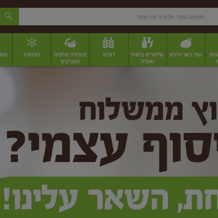
גות
עוף בשר ודגים
שימורים בישול
דגנים
מעדניה סלטים
קפואים
משק
ואפיה
ונקניקים
 יבשים ארוזים
פירות יבשים במשקל
תבלינים
תבלינים במשקל
תבלינים ארוז