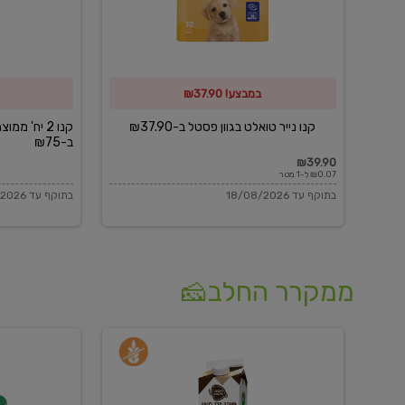
פסטל
כביסה
ב-₪37.90
וגיהוץ
של
במבצע! ₪37.90
כביסכל
ב-₪75
קנו נייר טואלט בגוון פסטל ב-₪37.90
קנו 2 יח' מ
ב-₪75
₪39.90
₪0.07 ל-1 מטר
בתוקף עד 18/08/2026
בתוקף עד 18/08/2026
ממקרר החלב🧀
משקה
בולגרית
חלב
מעודנת
בטעם
16%
וניל