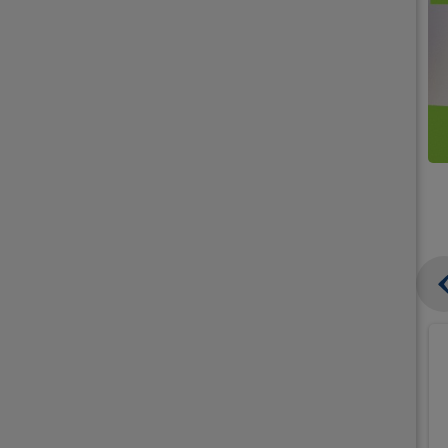
קנו
קנו
ממוצרי
2
תחליפי
יח'
חלב
אורז