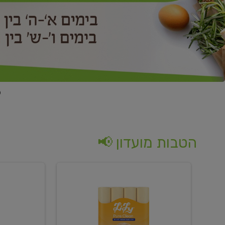
הטבות מועדון 📢
קנו
קנו
נייר
2
טואלט
יח'
בגוון
ממוצרי