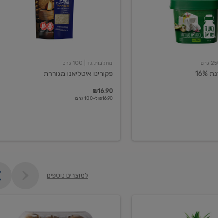
מחלבות גד
| 100 גרם
16%
פקורינו איטליאנו מגוררת
₪16.90
₪16.90 ל-100 גרם
למוצרים נוספים
קיווי
גידול