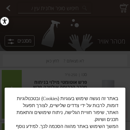
יצוחים במשקל
פיצוחים ארוזים
פירות יבשים ארוזים
פירות יבשים במשקל
תבלינים במשקל
תבלינים ארוזים
ירקות
עלים ועשבי תיבול
עלים ועשבי תיבול
estions.
מטהר אוויר
מסננים
לא מצאתם ?
לחץ כאן
סנו
|
250 מ"ל
פרש אוטומטי מילוי בניחוח
מרכך הכביסה אולטרה פרש
הוסיפו
באתר זה נעשה שימוש בעוגיות (
Cookies
) ובטכנולוגיות
דומות, לרבות על ידי צדדים שלישיים, לצורך תפעול
מחיר מבצע
₪17.90
₪14.90
האתר, שיפור חוויית הגלישה, ניתוח שימושים והתאמת
במבצע! ₪14.90
₪7.16 ל-100 מ"ל
תכנים ושיווק.
המשך השימוש באתר מהווה הסכמה לכך. למידע נוסף
סנו
|
350 מ"ל