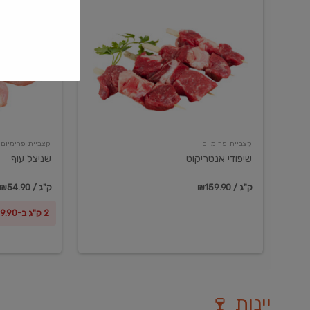
שיפודי
שניצל
אנטריקוט
עוף
קצביית פרימיום
קצביית פרימיום
שיפודי אנטריקוט
שניצל עוף
₪159.90 / ק"ג
₪54.90 / ק"ג
2 ק"ג ב-₪99.90
יינות 🍷