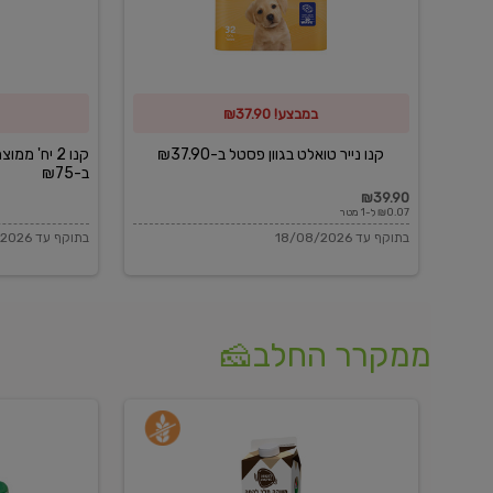
פסטל
כביסה
ב-₪37.90
וגיהוץ
של
במבצע! ₪37.90
כביסכל
ב-₪75
קנו נייר טואלט בגוון פסטל ב-₪37.90
קנו 2 יח' מ
ב-₪75
₪39.90
₪0.07 ל-1 מטר
בתוקף עד 18/08/2026
בתוקף עד 18/08/2026
ממקרר החלב🧀
משקה
בולגרית
חלב
מעודנת
בטעם
16%
וניל