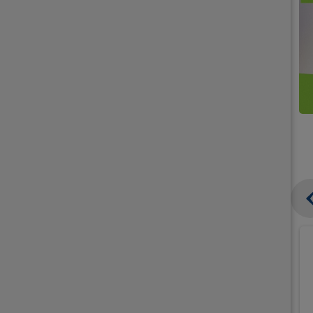
קנו
קנו
ממוצרי
2
תחליפי
יח'
חלב
אורז