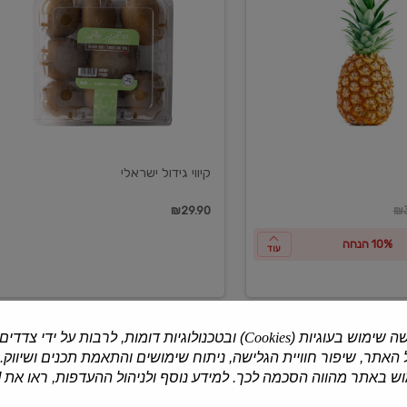
ישראלי
קיווי גידול ישראלי
ון
₪29.90
₪3
10% הנחה
עוד
ה שימוש בעוגיות (
Cookies
) ובטכנולוגיות דומות, לרבות על ידי צדדים
האתר, שיפור חוויית הגלישה, ניתוח שימושים והתאמת תכנים ושיווק.
למוצרים נוספים
 באתר מהווה הסכמה לכך. למידע נוסף ולניהול ההעדפות, ראו את [