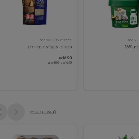
מחלבות גד
| 100 גרם
16%
פקורינו איטליאנו מגוררת
₪16.90
₪16.90 ל-100 גרם
למוצרים נוספים
קיווי
גידול