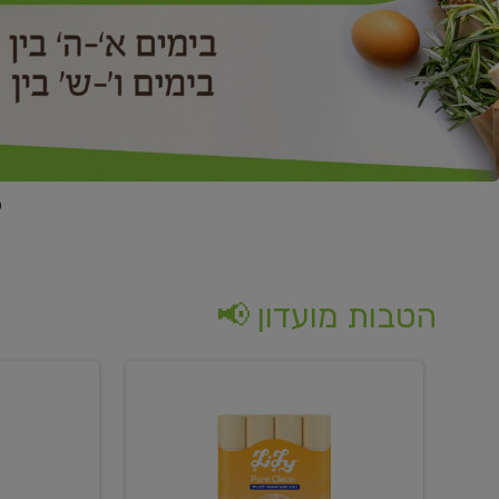
הטבות מועדון 📢
קנו
קנו
נייר
2
טואלט
יח'
בגוון
ממוצרי