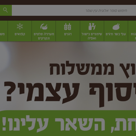
גות
עוף בשר ודגים
שימורים בישול
דגנים
מעדניה סלטים
קפואים
משק
ואפיה
ונקניקים
 יבשים ארוזים
פירות יבשים במשקל
תבלינים
תבלינים במשקל
תבלינים ארוז