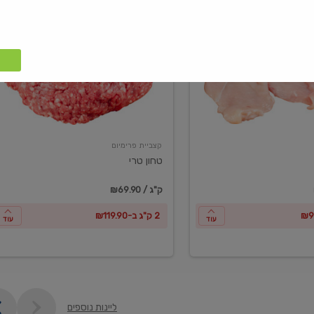
טחון
טרי
קצביית פרימיום
טחון טרי
₪69.90 / ק"ג
2 ק"ג ב-₪119.90
עוד
עוד
ליינות נוספים