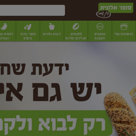
דלג לתוכן הראשי
דלג לתפריט התחתון
דלג לתפריט הקטגוריות
הרשימות שלי
מבצעים
פיצוחים,
ירקות ופירות
מוצרי קירור
לחמים עו
והטבות
תבלינים ופירות
וביצים
ועוגיות
ופר
יבשים
יצוחים, שקדים ואגוזים
פיצוחים במשקל
פיצוחים ארוזים
פירות יבשים
פירות
לונית
ין
מר
ף
בית