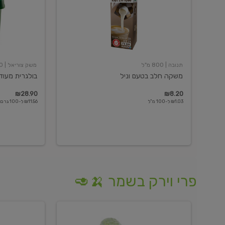
תנובה
| 800 מ"ל
משק צוריאל
| 250 גרם
משקה חלב בטעם וניל
בולגרית מעודנת 
₪28.90
₪8.20
₪1.03 ל-100 מ"ל
₪11.56 ל-100 גרם
פרי וירק בשמר 🍌🥑
מלפפון
אננס