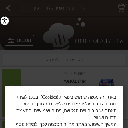
יצוחים במשקל
פיצוחים ארוזים
פירות יבשים ארוזים
פירות יבשים במשקל
תבלינים במשקל
תבלינים ארוזים
ירקות
עלים ועשבי תיבול
עלים ועשבי תיבול
estions.
אורז, קוסקוס ופתיתים
מסננים
לא מצאתם ?
לחץ כאן
דאוואט
|
1 ק"ג
אורז בסמטי
הוסיפו
באתר זה נעשה שימוש בעוגיות (
Cookies
) ובטכנולוגיות
דומות, לרבות על ידי צדדים שלישיים, לצורך תפעול
מחיר מחירון
₪14.90
האתר, שיפור חוויית הגלישה, ניתוח שימושים והתאמת
2 ב-₪25
₪1.49 ל-100 גרם
תכנים ושיווק.
המשך השימוש באתר מהווה הסכמה לכך. למידע נוסף
דאוואט
|
1 ק"ג