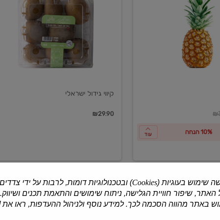
ישראלי
קיווי גידול ישראלי
ון
₪29.90
₪3
10% הנחה
עוד
ה שימוש בעוגיות (
Cookies
) ובטכנולוגיות דומות, לרבות על ידי צדדים
האתר, שיפור חוויית הגלישה, ניתוח שימושים והתאמת תכנים ושיווק.
למוצרים נוספים
 באתר מהווה הסכמה לכך. למידע נוסף ולניהול ההעדפות, ראו את [