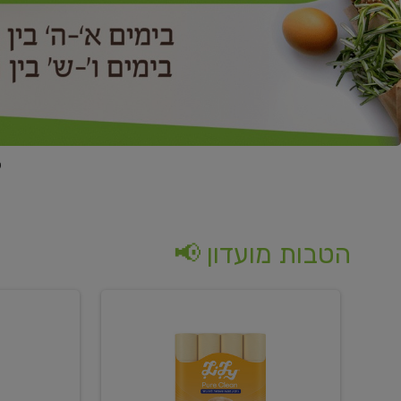
הטבות מועדון 📢
קנו
קנו
נייר
2
טואלט
יח'
בגוון
ממוצרי