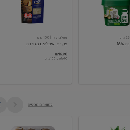
מחלבות גד
| 100 גרם
16%
פקורינו איטליאנו מגוררת
₪16.90
₪16.90 ל-100 גרם
למוצרים נוספים
קיווי
גידול