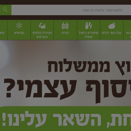
גות
עוף בשר ודגים
שימורים בישול
דגנים
מעדניה סלטים
קפואים
משק
ואפיה
ונקניקים
 יבשים ארוזים
פירות יבשים במשקל
תבלינים
תבלינים במשקל
תבלינים ארוז