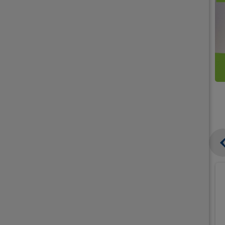
קנו
קנו
ממוצרי
2
תחליפי
יח'
חלב
אורז