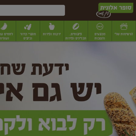
דלג לתוכן הראשי
דלג לתפריט התחתון
דלג לתפריט הקטגוריות
הרשימות שלי
מבצעים
פיצוחים,
ירקות ופירות
מוצרי קירור
לחמים עו
והטבות
תבלינים ופירות
וביצים
ועוגיות
ופר
יבשים
יצוחים, שקדים ואגוזים
פיצוחים במשקל
פיצוחים ארוזים
פירות יבשים
פירות
לונית
ין
מר
ף
בית