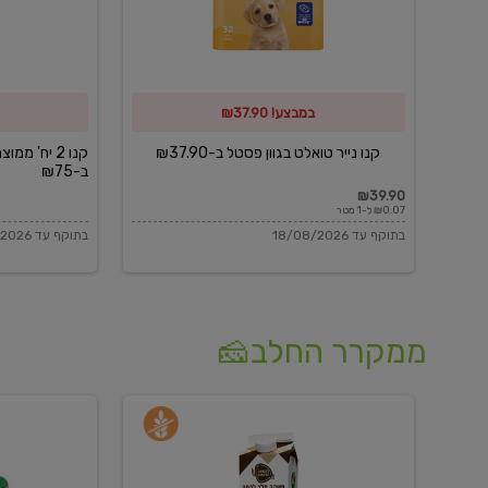
פסטל
כביסה
ב-₪37.90
וגיהוץ
של
במבצע! ₪37.90
כביסכל
ב-₪75
קנו נייר טואלט בגוון פסטל ב-₪37.90
קנו 2 יח' מ
ב-₪75
₪39.90
₪0.07 ל-1 מטר
בתוקף עד 18/08/2026
בתוקף עד 18/08/2026
ממקרר החלב🧀
משקה
בולגרית
חלב
מעודנת
בטעם
16%
וניל