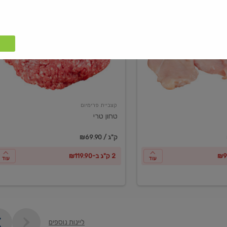
טחון
טרי
קצביית פרימיום
טחון טרי
₪69.90 / ק"ג
2 ק"ג ב-₪119.90
עוד
עוד
ליינות נוספים