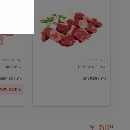
שיפודי
שניצל
אנטריקוט
עוף
קצביית פרימיום
קצביית פרימיום
שיפודי אנטריקוט
שניצל עוף
₪159.90 / ק"ג
₪54.90 / ק"ג
2 ק"ג ב-₪99.90
יינות 🍷