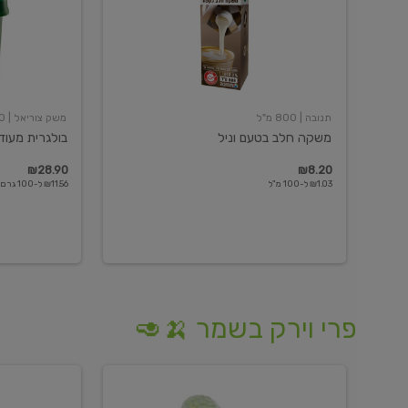
תנובה
| 800 מ"ל
משק צוריאל
| 250 גרם
משקה חלב בטעם וניל
בולגרית מעודנת 
₪28.90
₪8.20
₪1.03 ל-100 מ"ל
₪11.56 ל-100 גרם
פרי וירק בשמר 🍌🥑
מלפפון
אננס