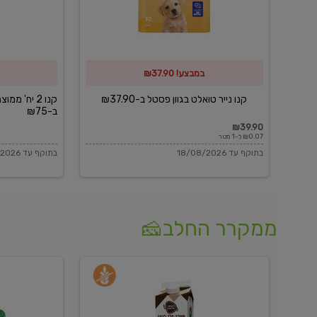
פסטל
כביסה
ב-₪37.90
וגיהוץ
של
במבצע! ₪37.90
כביסכל
ב-₪75
קנו נייר טואלט בגוון פסטל ב-₪37.90
קנו 2 יח' מ
ב-₪75
₪39.90
₪0.07 ל-1 מטר
בתוקף עד 18/08/2026
בתוקף עד 18/08/2026
ממקרר החלב🧀
משקה
בולגרית
חלב
מעודנת
בטעם
16%
וניל