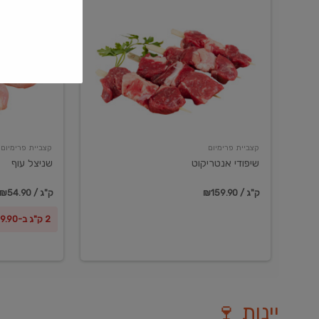
שיפודי
שניצל
אנטריקוט
עוף
קצביית פרימיום
קצביית פרימיום
שיפודי אנטריקוט
שניצל עוף
₪159.90 / ק"ג
₪54.90 / ק"ג
2 ק"ג ב-₪99.90
יינות 🍷