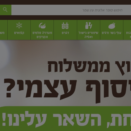
גות
עוף בשר ודגים
שימורים בישול
דגנים
מעדניה סלטים
קפואים
משק
ואפיה
ונקניקים
 יבשים ארוזים
פירות יבשים במשקל
תבלינים
תבלינים במשקל
תבלינים ארוז