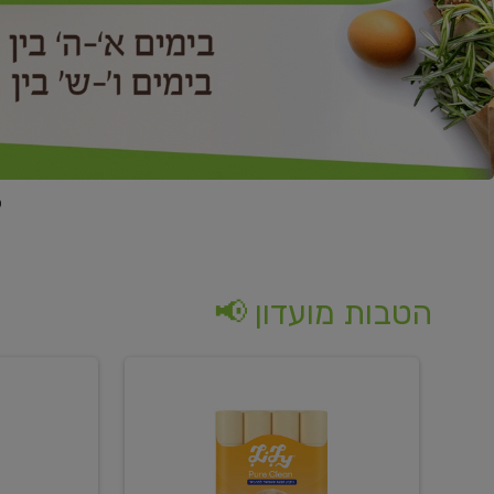
הטבות מועדון 📢
קנו
קנו
נייר
2
טואלט
יח'
בגוון
ממוצרי