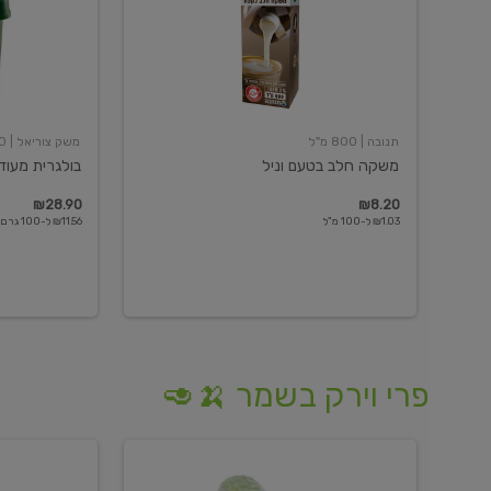
תנובה
| 800 מ"ל
משק צוריאל
| 250 גרם
משקה חלב בטעם וניל
בולגרית מעודנת 
₪28.90
₪8.20
₪1.03 ל-100 מ"ל
₪11.56 ל-100 גרם
פרי וירק בשמר 🍌🥑
מלפפון
אננס