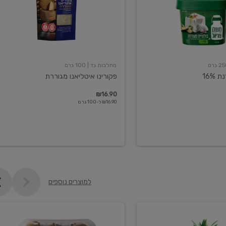
מחלבות גד
| 100 גרם
16%
פקורינו איטליאנו מגוררת
₪16.90
₪16.90 ל-100 גרם
למוצרים נוספים
קיווי
גידול