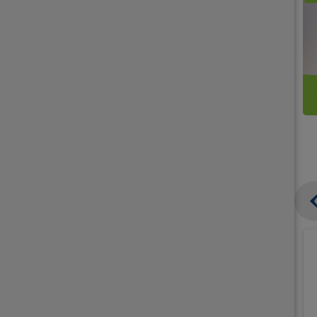
קנו
קנו
ממוצרי
2
תחליפי
יח'
חלב
אורז