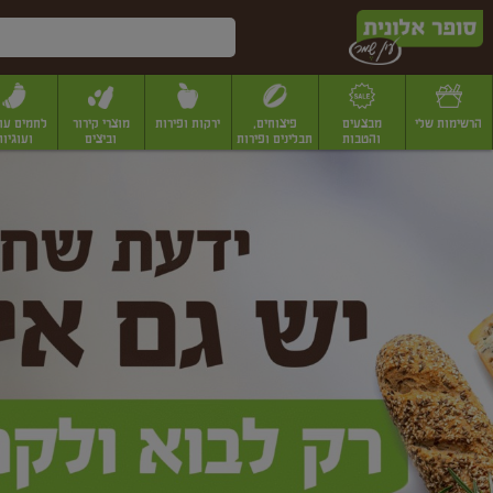
דלג לתוכן הראשי
דלג לתפריט התחתון
דלג לתפריט הקטגוריות
הרשימות שלי
מבצעים
פיצוחים,
ירקות ופירות
מוצרי קירור
לחמים עו
והטבות
תבלינים ופירות
וביצים
ועוגיות
ופר
יבשים
יצוחים, שקדים ואגוזים
פיצוחים במשקל
פיצוחים ארוזים
פירות יבשים
פירות
לונית
ין
מר
ף
בית