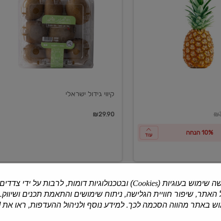
ישראלי
קיווי גידול ישראלי
ון
₪29.90
₪3
10% הנחה
עוד
ה שימוש בעוגיות (
Cookies
) ובטכנולוגיות דומות, לרבות על ידי צדדים
האתר, שיפור חוויית הגלישה, ניתוח שימושים והתאמת תכנים ושיווק.
למוצרים נוספים
 באתר מהווה הסכמה לכך. למידע נוסף ולניהול ההעדפות, ראו את [