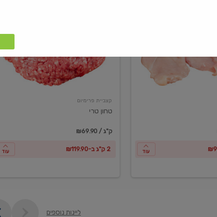
טחון
טרי
קצביית פרימיום
טחון טרי
₪69.90 / ק"ג
2 ק"ג ב-₪119.90
עוד
עוד
ליינות נוספים