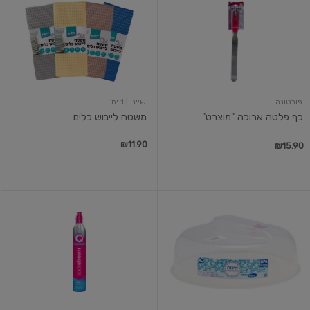
פלטה
לייבוש
ארוכה
כלים
"מוצרט"
פורטונה
שייני
| 1 יח'
כף פלטה ארוכה "מוצרט"
משטח לייבוש כלים
₪11.90
₪15.90
מיכסה
מילוי
למיקרוגל
מיכל
25
גז
ס"מ
CQC
עד
60ליטר