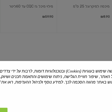
מיכסה למיקרוגל 25 ס"מ
מילוי מיכל גז CQC עד 60ליטר
₪59.90
₪8.90
תבניות
סטימר
אפיה
עץ
בינוניות
"10
ה שימוש בעוגיות (
Cookies
) ובטכנולוגיות דומות, לרבות על ידי צדדים
האתר, שיפור חוויית הגלישה, ניתוח שימושים והתאמת תכנים ושיווק.
דנטס אריזות
| 4 יח'
מזרח ומערב
 באתר מהווה הסכמה לכך. למידע נוסף ולניהול ההעדפות, ראו את [
תבניות אפיה בינוניות
סטימר עץ "10
₪10.90
₪59.90