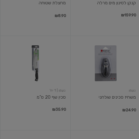
קנקן לסינון מים מרלה
מחצלת שטוחה
₪159.90
₪8.90
משחיז
סכין
סכינים
שף
שולחני
20
ס"מ
נעמן
נעמן
| 1 יח'
משחיז סכינים שולחני
סכין שף 20 ס"מ
₪35.90
₪24.90
כף
משטח