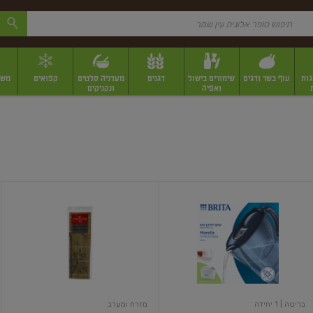
גות
עוף בשר ודגים
שימורים בישול
דגנים
מעדניה סלטים
קפואים
משק
ואפיה
ונקניקים
 יבשים ארוזים
פירות יבשים במשקל
תבלינים
תבלינים במשקל
תבלינים ארוז
קנקן
מחצלת
לסינון
שטוחה
מים
מרלה
בריטה
| 1 יחידה
מזרח ומערב