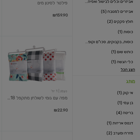
אביזרים וכלים לבישול ואפיה (33)
פילטר לסינון מים
אביזרים למטבח (5)
₪159.90
חולץ פקקים (2)
כוסות (1)
כוסות, בקבוקים, סכו"ם וקופסאות לילדים (3)
מפה
עם
כותש שום (1)
גומי
לשולחן
כלי הגשה (1)
מתקפל
180x75
הצג הכל
ס"מ
מותג
נעמן
| 1 יח'
אי קוק (1)
מפה עם גומי לשולחן מתקפל 18...
בן עמי (1)
₪22.90
בריטה (4)
דנטס אריזות (1)
מזרח ומערב (2)
מיכל