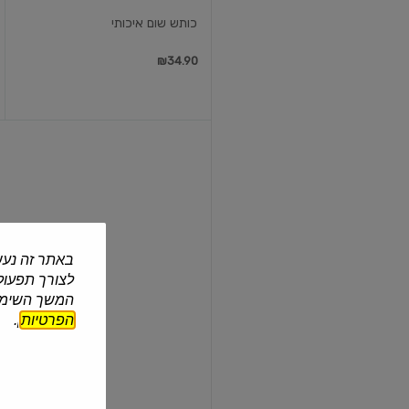
כותש שום איכותי
₪34.90
תיון
עם
מסננת
נירוסטה
באתר זה נעש
לצורך תפעול 
1.5 ליטר
המשך השימוש
תיון עם מסננת נירוסטה
הפרטיות
].
₪29.90
₪1.99 ל-100 מ"ל
במבצע 1+1 (הזול מבין כלל
המוצרים שיירכשו ע"י
עוד
הלקוח)