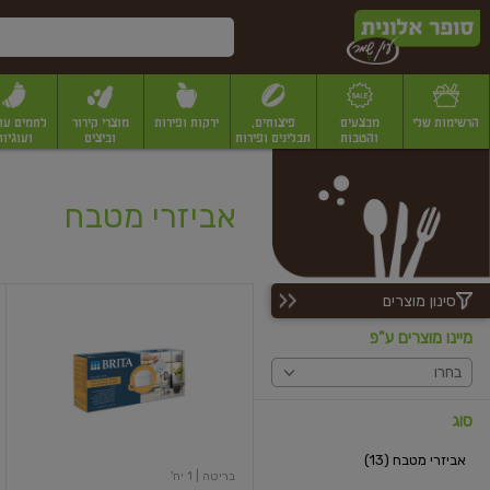
דלג לתוכן הראשי
דלג לתפריט התחתון
דלג לתפריט הקטגוריות
הרשימות שלי
מבצעים
פיצוחים,
ירקות ופירות
מוצרי קירור
לחמים עו
והטבות
תבלינים ופירות
וביצים
ועוגיות
יבשים
יצוחים, שקדים ואגוזים
פיצוחים במשקל
פיצוחים ארוזים
פירות יבשים
פירות
אביזרי מטבח
סינון מוצרים
פילטר
לסינון
מיינו מוצרים ע"פ
מים
בחרו
סוג
אביזרי מטבח (13)
בריטה
| 1 יח'