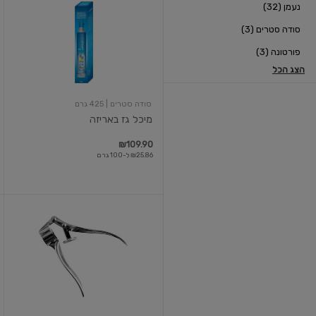
נעמן (32)
גז
באריזה
סודה סטרים (3)
פורטונה (3)
הצג הכל
סודה סטרים
| 425 גרם
מיכל גז באריזה
₪109.90
₪25.86 ל-100 גרם
כותש
שום
איכותי