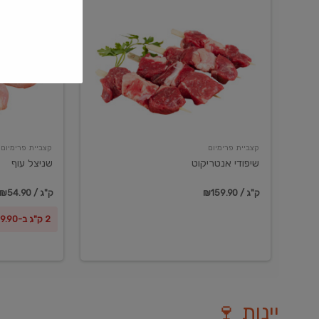
שיפודי
שניצל
אנטריקוט
עוף
קצביית פרימיום
קצביית פרימיום
שיפודי אנטריקוט
שניצל עוף
₪159.90 / ק"ג
₪54.90 / ק"ג
2 ק"ג ב-₪99.90
יינות 🍷