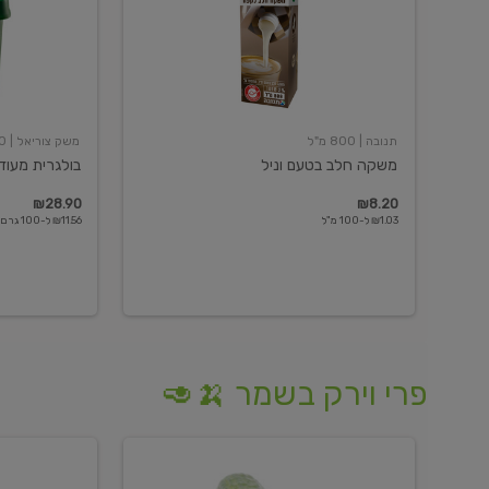
תנובה
| 800 מ"ל
משק צוריאל
| 250 גרם
משקה חלב בטעם וניל
בולגרית מעודנת 
₪28.90
₪8.20
₪1.03 ל-100 מ"ל
₪11.56 ל-100 גרם
פרי וירק בשמר 🍌🥑
מלפפון
אננס