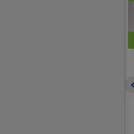
קנו
קנו
ממוצרי
2
תחליפי
יח'
חלב
אורז