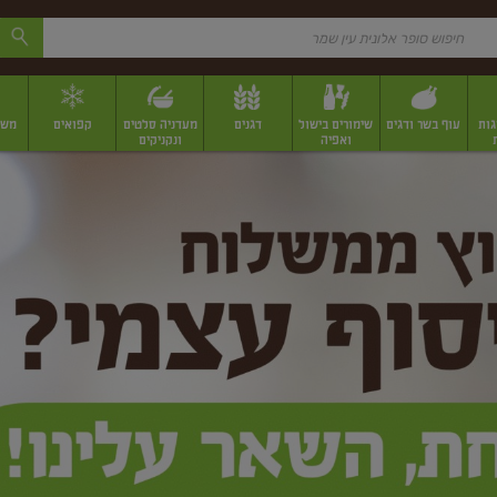
גות
עוף בשר ודגים
שימורים בישול
דגנים
מעדניה סלטים
קפואים
משק
ואפיה
ונקניקים
 יבשים ארוזים
פירות יבשים במשקל
תבלינים
תבלינים במשקל
תבלינים ארוז