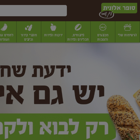
דלג לתוכן הראשי
דלג לתפריט התחתון
דלג לתפריט הקטגוריות
הרשימות שלי
מבצעים
פיצוחים,
ירקות ופירות
מוצרי קירור
לחמים עו
והטבות
תבלינים ופירות
וביצים
ועוגיות
ופר
יבשים
יצוחים, שקדים ואגוזים
פיצוחים במשקל
פיצוחים ארוזים
פירות יבשים
פירות
לונית
ין
מר
ף
בית