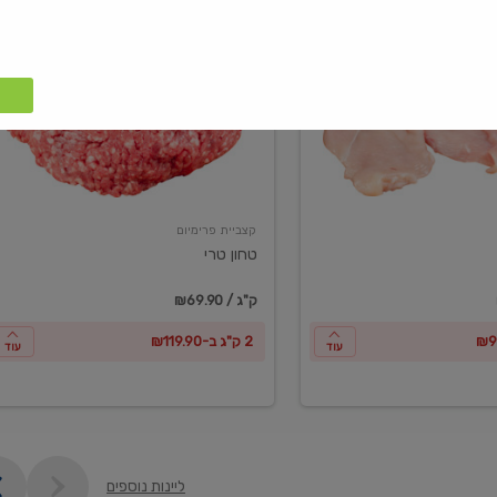
טחון
טרי
קצביית פרימיום
טחון טרי
₪69.90 / ק"ג
2 ק"ג ב-₪119.90
עוד
עוד
ליינות נוספים