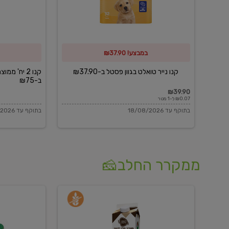
פסטל
כביסה
ב-₪37.90
וגיהוץ
של
במבצע! ₪37.90
כביסכל
ב-₪75
קנו נייר טואלט בגוון פסטל ב-₪37.90
קנו 2 יח' מ
ב-₪75
₪39.90
₪0.07 ל-1 מטר
בתוקף עד 18/08/2026
בתוקף עד 18/08/2026
ממקרר החלב🧀
משקה
בולגרית
חלב
מעודנת
בטעם
16%
וניל