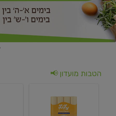
הטבות מועדון 📢
קנו
קנו
נייר
2
טואלט
יח'
בגוון
ממוצרי