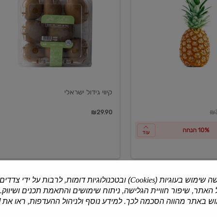
ישראלי
קיווי גידול ישראלי
ון
₪29.90
₪3
10% הנחה
עוד
ה שימוש בעוגיות (
Cookies
) ובטכנולוגיות דומות, לרבות על ידי צדדים
האתר, שיפור חוויית הגלישה, ניתוח שימושים והתאמת תכנים ושיווק.
למוצרים נוספים
 באתר מהווה הסכמה לכך. למידע נוסף ולניהול ההעדפות, ראו את [