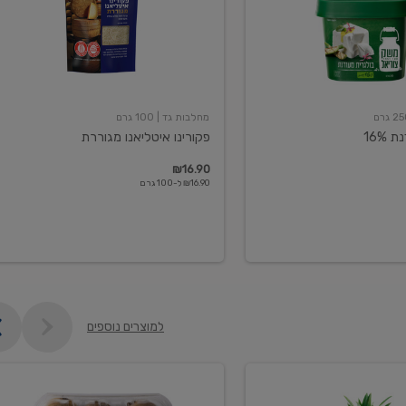
מחלבות גד
| 100 גרם
16%
פקורינו איטליאנו מגוררת
₪16.90
₪16.90 ל-100 גרם
למוצרים נוספים
קיווי
גידול