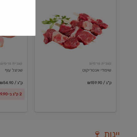
שיפודי
שניצל
אנטריקוט
עוף
קצביית פרימיום
קצביית פרימיום
שיפודי אנטריקוט
שניצל עוף
₪159.90 / ק"ג
₪54.90 / ק"ג
2 ק"ג ב-₪99.90
יינות 🍷