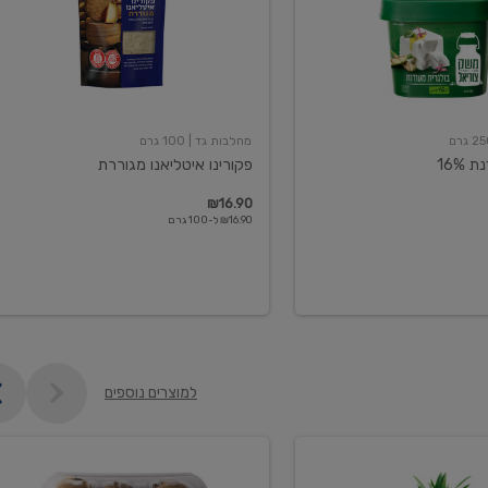
מחלבות גד
| 100 גרם
16%
פקורינו איטליאנו מגוררת
₪16.90
₪16.90 ל-100 גרם
למוצרים נוספים
קיווי
גידול