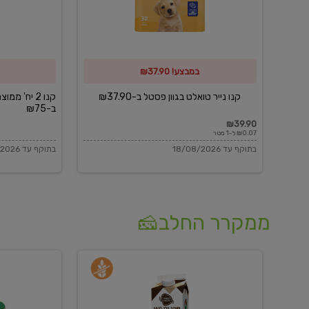
פסטל
כביסה
ב-₪37.90
וגיהוץ
של
במבצע! ₪37.90
כביסכל
ב-₪75
קנו נייר טואלט בגוון פסטל ב-₪37.90
קנו 2 יח' מ
ב-₪75
₪39.90
₪0.07 ל-1 מטר
בתוקף עד 18/08/2026
בתוקף עד 18/08/2026
ממקרר החלב🧀
משקה
בולגרית
חלב
מעודנת
בטעם
16%
וניל