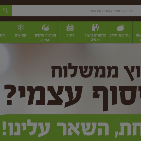
גות
עוף בשר ודגים
שימורים בישול
דגנים
מעדניה סלטים
קפואים
משק
ואפיה
ונקניקים
 יבשים ארוזים
פירות יבשים במשקל
תבלינים
תבלינים במשקל
תבלינים ארוז