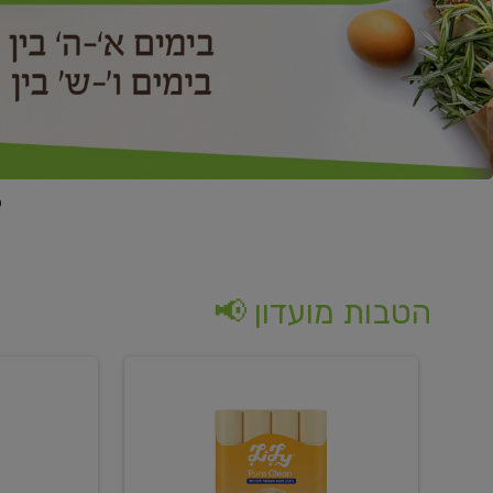
הטבות מועדון 📢
קנו
קנו
נייר
2
טואלט
יח'
בגוון
ממוצרי