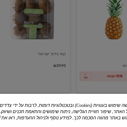
ישראלי
קיווי גידול ישראלי
ון
₪29.90
₪3
10% הנחה
עוד
ה שימוש בעוגיות (
Cookies
) ובטכנולוגיות דומות, לרבות על ידי צדדים
האתר, שיפור חוויית הגלישה, ניתוח שימושים והתאמת תכנים ושיווק.
למוצרים נוספים
 באתר מהווה הסכמה לכך. למידע נוסף ולניהול ההעדפות, ראו את [