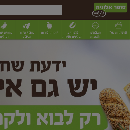
דלג לתוכן הראשי
דלג לתפריט התחתון
דלג לתפריט הקטגוריות
הרשימות שלי
מבצעים
פיצוחים,
ירקות ופירות
מוצרי קירור
לחמים עו
והטבות
תבלינים ופירות
וביצים
ועוגיות
ופר
יבשים
יצוחים, שקדים ואגוזים
פיצוחים במשקל
פיצוחים ארוזים
פירות יבשים
פירות
לונית
ין
מר
ף
בית