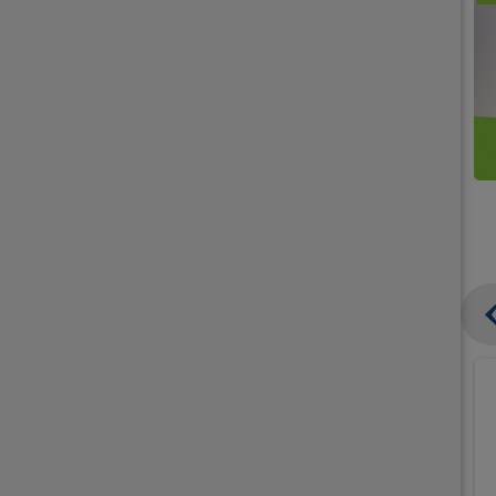
קנו
קנו
ממוצרי
2
תחליפי
יח'
חלב
אורז