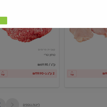
טחון
טרי
קצביית פרימיום
טחון טרי
₪69.90 / ק"ג
2 ק"ג ב-₪119.90
עוד
עוד
ליינות נוספים