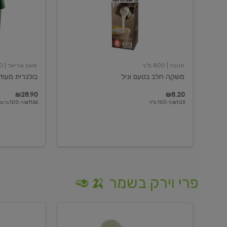
תנובה
| 800 מ"ל
משק צוריאל
| 250 גרם
משקה חלב בטעם וניל
בולגרית מעודנת 
₪28.90
₪8.20
₪1.03 ל-100 מ"ל
₪11.56 ל-100 גרם
פרי וירק בשמר 🍌🥑
מלפפון
אננס