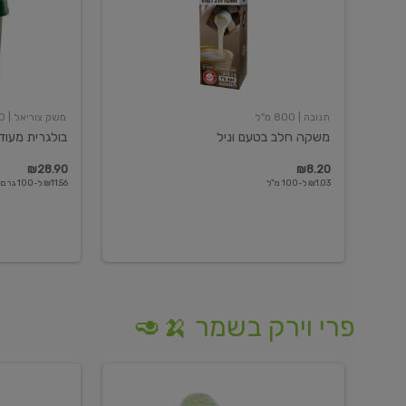
תנובה
| 800 מ"ל
משק צוריאל
| 250 גרם
משקה חלב בטעם וניל
בולגרית מעודנת 
₪28.90
₪8.20
₪1.03 ל-100 מ"ל
₪11.56 ל-100 גרם
פרי וירק בשמר 🍌🥑
מלפפון
אננס