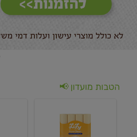
הטבות מועדון 📢
קנו
קנו
נייר
2
טואלט
יח'
בגוון
ממוצרי