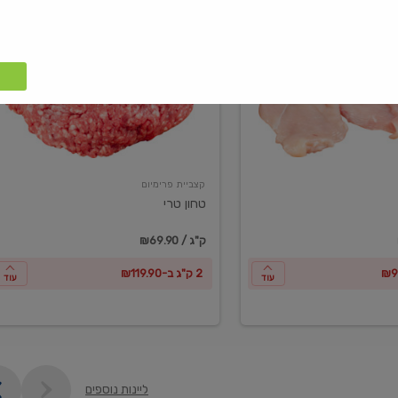
טחון
טרי
קצביית פרימיום
טחון טרי
₪69.90 / ק"ג
2 ק"ג ב-₪119.90
עוד
עוד
ליינות נוספים