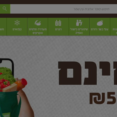
גות
עוף בשר ודגים
שימורים בישול
דגנים
מעדניה סלטים
קפואים
משק
ואפיה
ונקניקים
 יבשים ארוזים
פירות יבשים במשקל
תבלינים
תבלינים במשקל
תבלינים ארוז