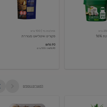
מחלבות גד
| 100 גרם
16%
פקורינו איטליאנו מגוררת
₪16.90
₪16.90 ל-100 גרם
למוצרים נוספים
קיווי
גידול