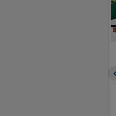
קנו
קנו
ממוצרי
2
תחליפי
יח'
חלב
אורז