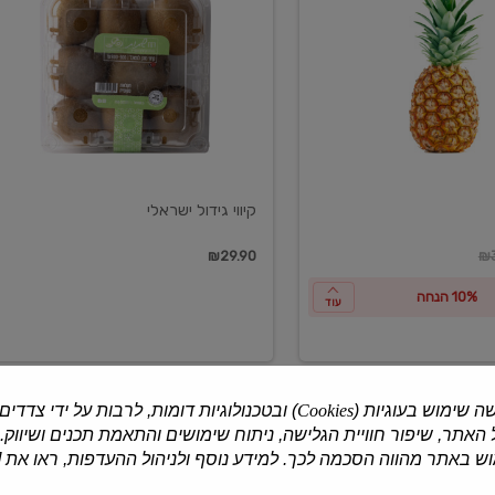
ישראלי
קיווי גידול ישראלי
ון
₪29.90
₪3
10% הנחה
עוד
ה שימוש בעוגיות (
Cookies
) ובטכנולוגיות דומות, לרבות על ידי צדדים
האתר, שיפור חוויית הגלישה, ניתוח שימושים והתאמת תכנים ושיווק.
למוצרים נוספים
 באתר מהווה הסכמה לכך. למידע נוסף ולניהול ההעדפות, ראו את [