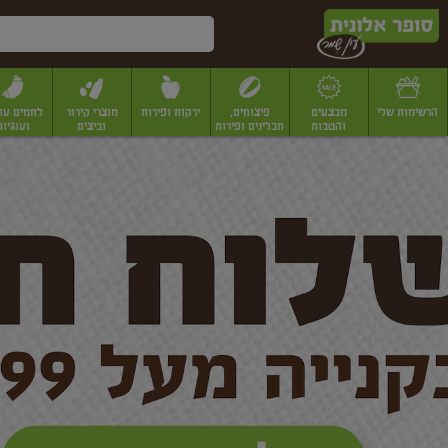
דלג לתוכן הראשי
דלג לתפריט התחתון
דלג לתפריט הקטגוריות
הרשימות שלי
מבצעים
פיצוחים,
ירקות ופירות
מוצרי קירור
לחמים עו
והטבות
תבלינים ופירות
וביצים
ועוגיות
ופר
יבשים
יצוחים, שקדים ואגוזים
פיצוחים במשקל
פיצוחים ארוזים
פירות יבשים
פירות
לונית
ין
מר
ף
בית