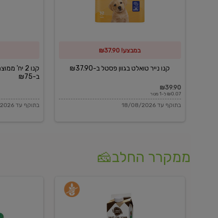
פסטל
כביסה
ב-₪37.90
וגיהוץ
של
במבצע! ₪37.90
כביסכל
ב-₪75
קנו נייר טואלט בגוון פסטל ב-₪37.90
קנו 2 יח' מ
ב-₪75
₪39.90
₪0.07 ל-1 מטר
בתוקף עד 18/08/2026
בתוקף עד 18/08/2026
ממקרר החלב🧀
משקה
בולגרית
חלב
מעודנת
בטעם
16%
וניל