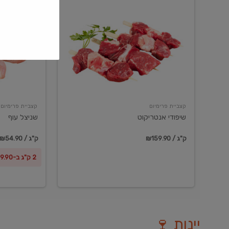
שיפודי
שניצל
אנטריקוט
עוף
קצביית פרימיום
קצביית פרימיום
שיפודי אנטריקוט
שניצל עוף
₪159.90 / ק"ג
₪54.90 / ק"ג
2 ק"ג ב-₪99.90
יינות 🍷