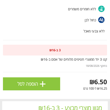
ולניהול ההעדפות, ראו את [
מדיניות הפרטיות
].
ללא חומרים משמרים
כחול לבן
אישור
ללא צבעי מאכל
3 ב-₪16
קנו 3 יח' ממוצרי חטיפים מלוחים של אסם ב-₪16
בתוקף 18/08/2026
+
₪6.50
הוספה לסל
הטבות מועדון 📢
לכל המבצעים
₪16.25 ל-100 גרם
מו
מו
מו
מו
מו
מו
מו
מו
מו
מו
מו
מו
מו
מו
מו
מו
מו
מו
מו
מו
כל המוצרים
בית
מבצעים
הרשימות שלי
עגלה
מגוון מוצרי מבצע - 3 ב-₪16