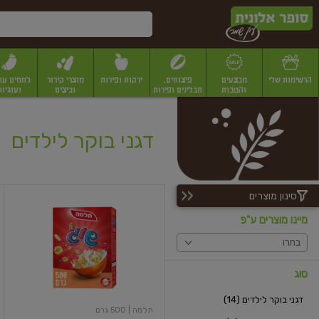
דלג לתוכן הראשי
דלג לתפריט התחתון
דלג לתפריט הקטגוריות
הרשימות שלי
מבצעים
פיצוחים,
ירקות ופירות
מוצרי קירור
לחמים עו
והטבות
תבלינים ופירות
וביצים
ועוגיות
יבשים
יצוחים, שקדים ואגוזים
פיצוחים במשקל
פיצוחים ארוזים
פירות יבשים
פירות
דגני בוקר לילדים
סינון מוצרים
שוגי
פתיתי
מיינו מוצרים ע"פ
תירס
מצופים
בחרו
סוכר
סוג
דגני בוקר לילדים (14)
תלמה
| 500 גרם