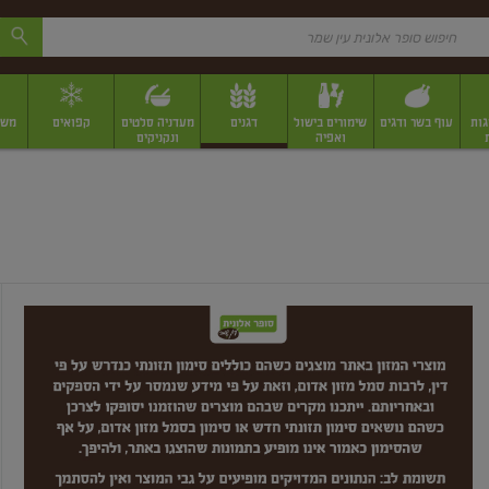
גות
עוף בשר ודגים
שימורים בישול
דגנים
מעדניה סלטים
קפואים
משק
ואפיה
ונקניקים
 יבשים ארוזים
פירות יבשים במשקל
תבלינים
תבלינים במשקל
תבלינים ארוז