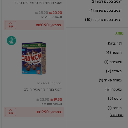
דגנים בטעם דבש (2)
שוגי פתיתי תירס מצופים סוכר
דגנים בטעם פירות (1)
במקום
מחיר מבצע
מחיר מחירון
₪23.90
₪20.90
₪4.78 ל-100 גרם
דגנים בטעם שוקולד (10)
במבצע! ₪20.90
עוד
מותג
דגני
Katzir (1)
בוקר
קראנץ'
האופה (4)
רולס
וויטביקס (1)
מאנדיי (2)
נטורה פאת' (1)
נסטלה
| 450 גרם
נסטלה (6)
דגני בוקר קראנץ' רולס
פוסט (5)
במקום
מחיר מבצע
מחיר מחירון
במקו
מח
₪23.90
₪19.90
₪5.31 ל-100 גרם
פיטנס (1)
במבצע! ₪19.90
עוד
הצג הכל
טריקס