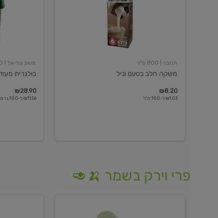
תנובה
| 800 מ"ל
משק צוריאל
| 250 גרם
משקה חלב בטעם וניל
בולגרית מעודנת 
₪28.90
₪8.20
₪1.03 ל-100 מ"ל
₪11.56 ל-100 גרם
פרי וירק בשמר 🍌🥑
מלפפון
אננס