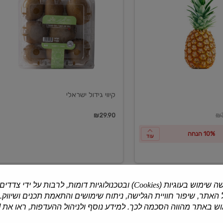
ישראלי
קיווי גידול ישראלי
ון
₪29.90
₪3
10% הנחה
עוד
ה שימוש בעוגיות (
Cookies
) ובטכנולוגיות דומות, לרבות על ידי צדדים
האתר, שיפור חוויית הגלישה, ניתוח שימושים והתאמת תכנים ושיווק.
למוצרים נוספים
 באתר מהווה הסכמה לכך. למידע נוסף ולניהול ההעדפות, ראו את [