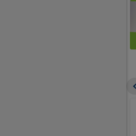
קנו
קנו
ממוצרי
2
תחליפי
יח'
חלב
אורז