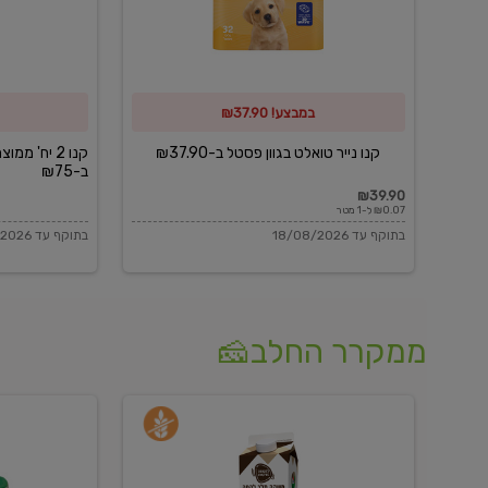
פסטל
כביסה
ב-₪37.90
וגיהוץ
של
במבצע! ₪37.90
כביסכל
ב-₪75
קנו נייר טואלט בגוון פסטל ב-₪37.90
קנו 2 יח' מ
ב-₪75
₪39.90
₪0.07 ל-1 מטר
בתוקף עד 18/08/2026
בתוקף עד 18/08/2026
ממקרר החלב🧀
משקה
בולגרית
חלב
מעודנת
בטעם
16%
וניל