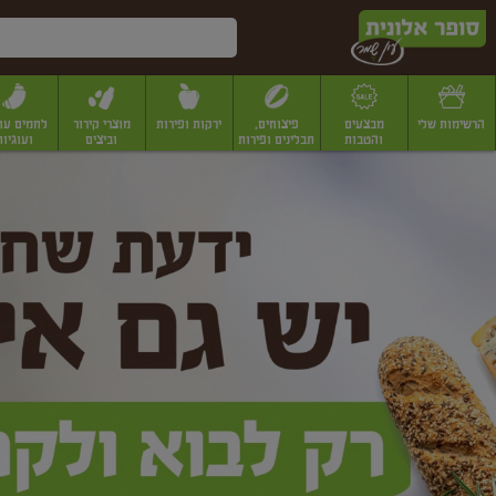
דלג לתוכן הראשי
דלג לתפריט התחתון
דלג לתפריט הקטגוריות
הרשימות שלי
מבצעים
פיצוחים,
ירקות ופירות
מוצרי קירור
לחמים עו
והטבות
תבלינים ופירות
וביצים
ועוגיות
ופר
יבשים
יצוחים, שקדים ואגוזים
פיצוחים במשקל
פיצוחים ארוזים
פירות יבשים
פירות
לונית
ין
מר
ף
בית