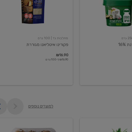
מחלבות גד
| 100 גרם
16%
פקורינו איטליאנו מגוררת
₪16.90
₪16.90 ל-100 גרם
למוצרים נוספים
קיווי
גידול