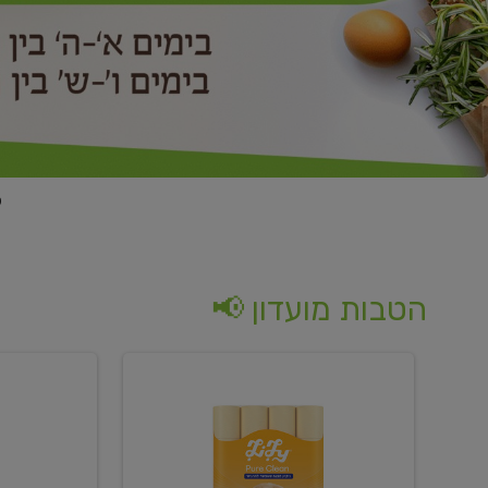
הטבות מועדון 📢
קנו
קנו
נייר
2
טואלט
יח'
בגוון
ממוצרי