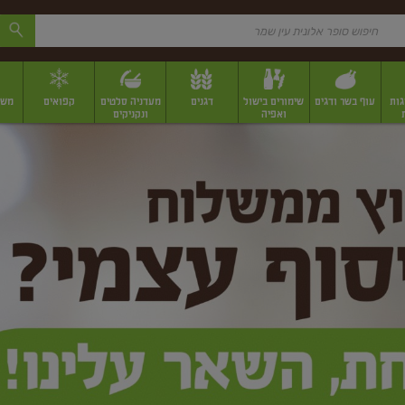
גות
עוף בשר ודגים
שימורים בישול
דגנים
מעדניה סלטים
קפואים
משק
ואפיה
ונקניקים
 יבשים ארוזים
פירות יבשים במשקל
תבלינים
תבלינים במשקל
תבלינים ארוז