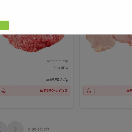
טחון
טרי
קצביית פרימיום
טחון טרי
₪69.90 / ק"ג
2 ק"ג ב-₪119.90
עוד
עוד
ליינות נוספים