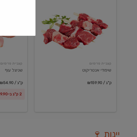
שיפודי
שניצל
אנטריקוט
עוף
קצביית פרימיום
קצביית פרימיום
שיפודי אנטריקוט
שניצל עוף
₪159.90 / ק"ג
₪54.90 / ק"ג
2 ק"ג ב-₪99.90
יינות 🍷