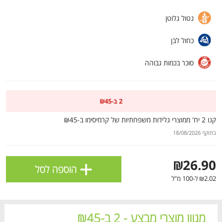
ולניהול ההעדפות, ראו את [
מדיניות הפרטיות
].
נטול גלוטן
כחול לבן
אישור
סוכר בכמות גבוהה
2 ב-₪45
קנו 2 יח' ממוצרי גלידות משפחתיות של קרמיסימו ב-₪45
בתוקף 18/08/2026
+
₪26.90
הוספה לסל
הטבות מועדון 📢
לכל המבצעים
₪2.02 ל-100 מ"ל
מו
מו
מו
מו
מו
מו
מו
מו
מו
מו
מו
מו
מו
מו
מו
מו
מו
מו
מו
מו
כל המוצרים
בית
מבצעים
הרשימות שלי
עגלה
מגוון מוצרי מבצע - 2 ב-₪45