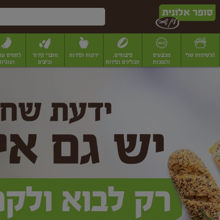
דלג לתוכן הראשי
דלג לתפריט התחתון
דלג לתפריט הקטגוריות
הרשימות שלי
מבצעים
פיצוחים,
ירקות ופירות
מוצרי קירור
לחמים עו
והטבות
תבלינים ופירות
וביצים
ועוגיות
ופר
יבשים
יצוחים, שקדים ואגוזים
פיצוחים במשקל
פיצוחים ארוזים
פירות יבשים
פירות
לונית
ין
מר
ף
בית