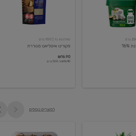
מחלבות גד
| 100 גרם
16%
פקורינו איטליאנו מגוררת
₪16.90
₪16.90 ל-100 גרם
למוצרים נוספים
קיווי
גידול