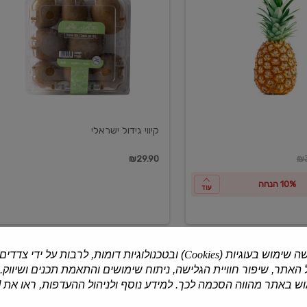
ישראלי
קיווי גידול ישראלי
ון
₪29.90
₪3
10% הנחה
עוד
ה שימוש בעוגיות (
Cookies
) ובטכנולוגיות דומות, לרבות על ידי צדדים
האתר, שיפור חוויית הגלישה, ניתוח שימושים והתאמת תכנים ושיווק.
למוצרים נוספים
 באתר מהווה הסכמה לכך. למידע נוסף ולניהול ההעדפות, ראו את [