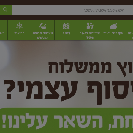
גות
עוף בשר ודגים
שימורים בישול
דגנים
מעדניה סלטים
קפואים
משק
ואפיה
ונקניקים
 יבשים ארוזים
פירות יבשים במשקל
תבלינים
תבלינים במשקל
תבלינים ארוז