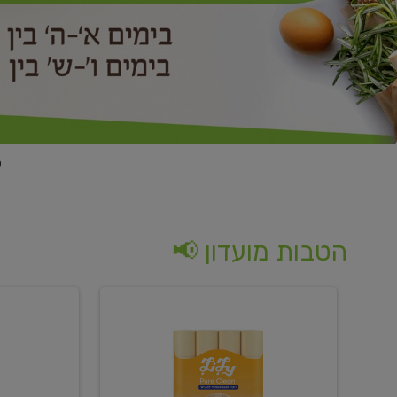
הטבות מועדון 📢
קנו
קנו
נייר
2
טואלט
יח'
בגוון
ממוצרי