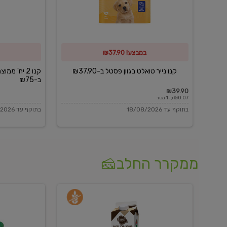
פסטל
כביסה
ב-₪37.90
וגיהוץ
של
במבצע! ₪37.90
כביסכל
ב-₪75
קנו נייר טואלט בגוון פסטל ב-₪37.90
קנו 2 יח' מ
ב-₪75
₪39.90
₪0.07 ל-1 מטר
בתוקף עד 18/08/2026
בתוקף עד 18/08/2026
ממקרר החלב🧀
משקה
בולגרית
חלב
מעודנת
בטעם
16%
וניל