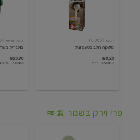
תנובה
| 800 מ"ל
משק צוריאל
| 250 גרם
משקה חלב בטעם וניל
בולגרית מעודנת 
₪28.90
₪8.20
₪1.03 ל-100 מ"ל
₪11.56 ל-100 גרם
פרי וירק בשמר 🍌🥑
מלפפון
אננס