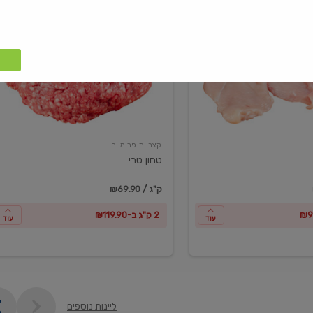
טחון
טרי
קצביית פרימיום
טחון טרי
₪69.90 / ק"ג
2 ק"ג ב-₪119.90
עוד
עוד
ליינות נוספים