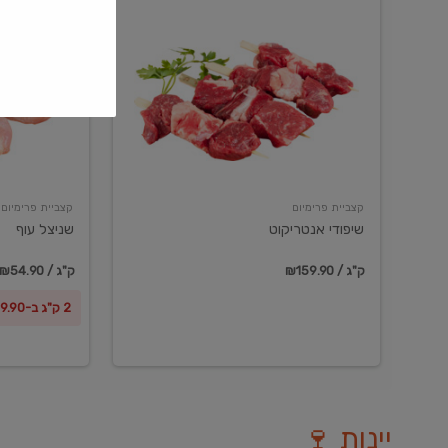
שיפודי
שניצל
אנטריקוט
עוף
קצביית פרימיום
קצביית פרימיום
שיפודי אנטריקוט
שניצל עוף
₪159.90 / ק"ג
₪54.90 / ק"ג
2 ק"ג ב-₪99.90
יינות 🍷