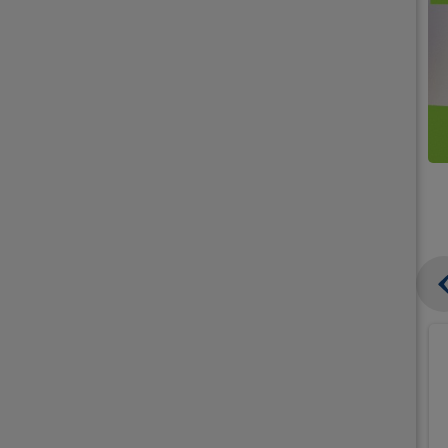
קנו
קנו
ממוצרי
2
תחליפי
יח'
חלב
אורז