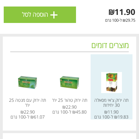
ולניהול ההעדפות, ראו את [
מדיניות הפרטיות
].
+
₪11.90
הוספה לסל
₪29.75 ל-100 גרם
אישור
מוצרים דומים
מחיר מחירון
מחיר מחירון
מחיר
תה ירוק צ'אי מסאלה
תה ירוק טהור 25 יח'
תה ירוק עם מנטה 25
ת
30 יחידות
יח'
₪22.90
הטבות מועדון 📢
לכל המבצעים
₪11.90
₪45.80 ל-100 גרם
₪22.90
₪19.83 ל-100 גרם
₪61.07 ל-100 גרם
מו
מו
מו
מו
מו
מו
מו
מו
מו
מו
מו
מו
מו
מו
מו
מו
מו
מו
מו
מו
כל המוצרים
בית
מבצעים
הרשימות שלי
עגלה