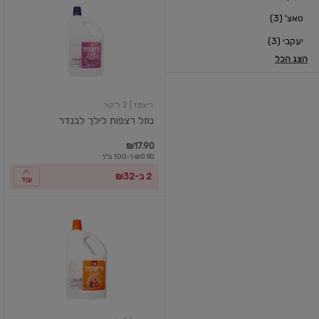
רצפות
טאצ' (3)
לילך
לבנדר
יעקבי (3)
הצג הכל
ריצפז
| 2 ליטר
נוזל רצפות לילך לבנדר
₪17.90
₪0.90 ל-100 מ"ל
2 ב-₪32
עוד
נוזל
רצפות
אפרסק