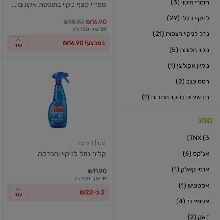
חומרי חיטוי (3)
ספריי קצף ניקוי בתוספת אקונומי...
לניקוי כללי (29)
במקום
מחיר מבצע
מחיר מחירון
₪18.90
₪16.90
₪1.89 ל-100 מ"ל
נוזל לניקוי רצפות (21)
במבצע! ₪16.90
עוד
ניקוי חלונות (5)
ניקיון אקולוגי (1)
קליר
נוזל
רסס ונגב (2)
לניקוי
והברקה
תכשירים לניקוי מתכות (1)
מותג
TNX (3)
סנו
| 1 ליטר
אג'קס (6)
קליר נוזל לניקוי והברקה
אנטי קאלק (1)
₪11.90
₪1.19 ל-100 מ"ל
אסטוניש (1)
2 ב-₪22
עוד
אקופרנד (4)
דאק (2)
נוזל