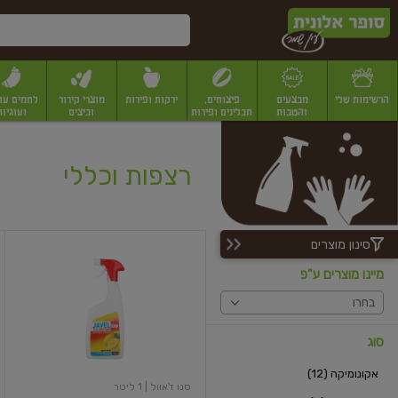
דלג לתוכן הראשי
דלג לתפריט התחתון
דלג לתפריט הקטגוריות
הרשימות שלי
מבצעים
פיצוחים,
ירקות ופירות
מוצרי קירור
לחמים עו
והטבות
תבלינים ופירות
וביצים
ועוגיות
יבשים
יצוחים, שקדים ואגוזים
פיצוחים במשקל
פיצוחים ארוזים
פירות יבשים
פירות
רצפות וכללי
סינון מוצרים
ספריי
קצף
מיינו מוצרים ע"פ
ניקוי
בתוספת
בחרו
אקונומיקה
בריח
לימון
סוג
אקונומיקה (12)
סנו ז'אוול
| 1 ליטר