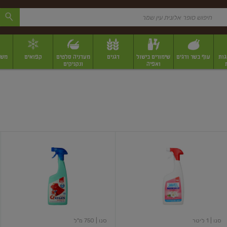
גות
עוף בשר ודגים
שימורים בישול
דגנים
מעדניה סלטים
קפואים
משק
ואפיה
ונקניקים
 יבשים ארוזים
פירות יבשים במשקל
תבלינים
תבלינים במשקל
תבלינים ארוז
ז'אוול
אוקסיג'ן
קצף
מסיר
ניקוי
כתמים
בתוספת
ללא
אקונומיקה
אקונומיקה
בניחוח
פריחה
לבנה
סנו
| 1 ליטר
סנו
| 750 מ"ל