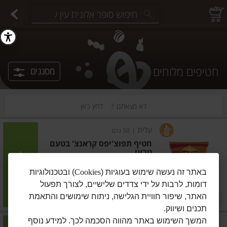
יצוחים במשקל
פיצוחים ארוזים
פירות יבשים ארוזים
פירות יבשים במשקל
תבלינים במשקל
תבלינים ארוזים
ירקות
עלים ועשבי תיבול
עלים ועשבי תיבול
estions.
חטיפים מלוחים
מסננים
לא מצאתם ?
לחץ כאן
עלית
|
50 גרם
חטיף תפוצ'יפס קראנצ' בטעם
טבעי
הוסיפו
באתר זה נעשה שימוש בעוגיות (
Cookies
) ובטכנולוגיות
דומות, לרבות על ידי צדדים שלישיים, לצורך תפעול
מחיר מחירון
₪4.90
האתר, שיפור חוויית הגלישה, ניתוח שימושים והתאמת
5 ב-₪20
₪9.80 ל-100 גרם
תכנים ושיווק.
המשך השימוש באתר מהווה הסכמה לכך. למידע נוסף
עלית
|
50 גרם