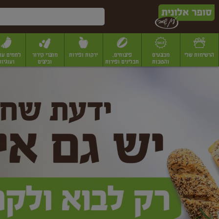
דלג לתוכן הראשי
דלג לתפריט התחתון
דלג לתפריט הקטגוריות
הרשימות שלי
מבצעים
פיצוחים,
ירקות ופירות
מוצרי קירור
לחמים עו
והטבות
תבלינים ופירות
וביצים
ועוגיות
ופר
יבשים
יצוחים, שקדים ואגוזים
פיצוחים במשקל
פיצוחים ארוזים
פירות יבשים
פירות
לונית
ין
מר
ף
בית