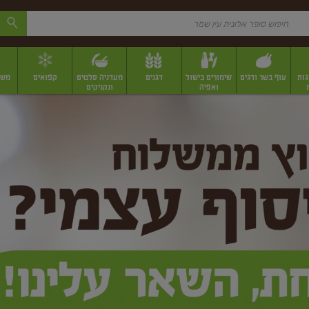
גות
עוף בשר ודגים
שימורים בישול
דגנים
מעדניה סלטים
קפואים
משק
ואפיה
ונקניקים
 יבשים ארוזים
פירות יבשים במשקל
תבלינים
תבלינים במשקל
תבלינים ארוז