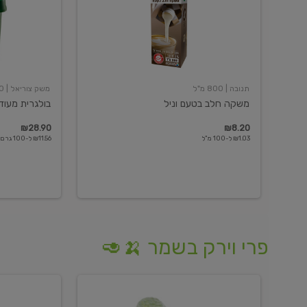
תנובה
| 800 מ"ל
משק צוריאל
| 250 גרם
משקה חלב בטעם וניל
בולגרית מעודנת 
₪28.90
₪8.20
₪1.03 ל-100 מ"ל
₪11.56 ל-100 גרם
פרי וירק בשמר 🍌🥑
מלפפון
אננס