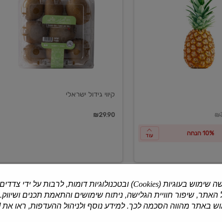
ישראלי
קיווי גידול ישראלי
ון
₪29.90
₪3
10% הנחה
עוד
ה שימוש בעוגיות (
Cookies
) ובטכנולוגיות דומות, לרבות על ידי צדדים
האתר, שיפור חוויית הגלישה, ניתוח שימושים והתאמת תכנים ושיווק.
למוצרים נוספים
 באתר מהווה הסכמה לכך. למידע נוסף ולניהול ההעדפות, ראו את [