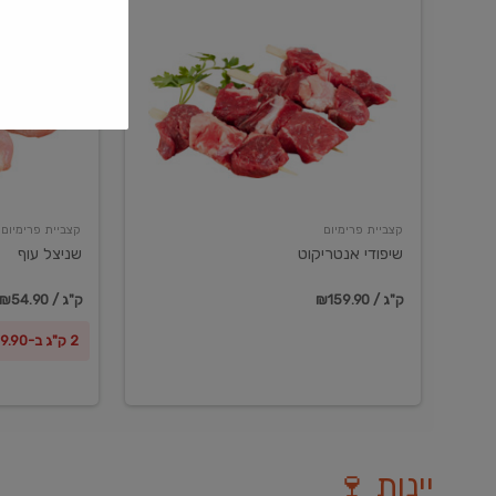
שיפודי
שניצל
אנטריקוט
עוף
קצביית פרימיום
קצביית פרימיום
שיפודי אנטריקוט
שניצל עוף
₪159.90 / ק"ג
₪54.90 / ק"ג
2 ק"ג ב-₪99.90
יינות 🍷