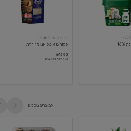
מחלבות גד
| 100 גרם
16%
פקורינו איטליאנו מגוררת
₪16.90
₪16.90 ל-100 גרם
למוצרים נוספים
קיווי
גידול