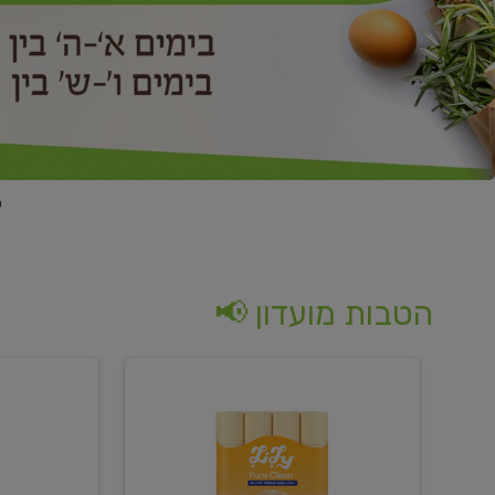
הטבות מועדון 📢
קנו
קנו
נייר
2
טואלט
יח'
בגוון
ממוצרי