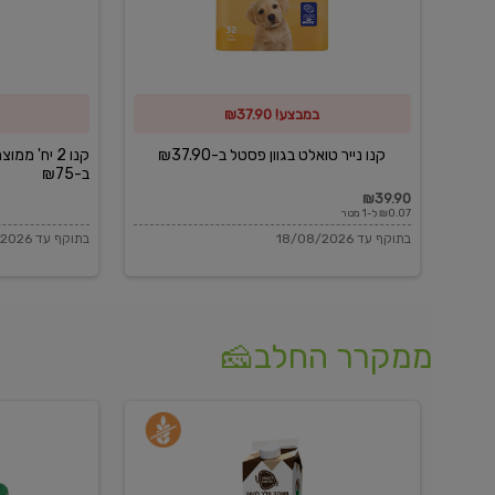
פסטל
כביסה
ב-₪37.90
וגיהוץ
של
במבצע! ₪37.90
כביסכל
ב-₪75
קנו נייר טואלט בגוון פסטל ב-₪37.90
קנו 2 יח' מ
ב-₪75
₪39.90
₪0.07 ל-1 מטר
בתוקף עד 18/08/2026
בתוקף עד 18/08/2026
ממקרר החלב🧀
משקה
בולגרית
חלב
מעודנת
בטעם
16%
וניל