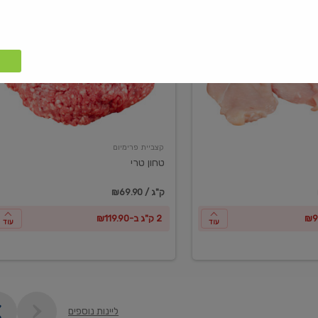
טחון
טרי
קצביית פרימיום
טחון טרי
₪69.90 / ק"ג
2 ק"ג ב-₪119.90
עוד
עוד
ליינות נוספים