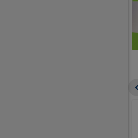
קנו
קנו
ממוצרי
2
תחליפי
יח'
חלב
אורז