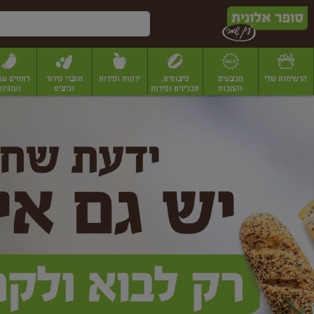
דלג לתוכן הראשי
דלג לתפריט התחתון
דלג לתפריט הקטגוריות
הרשימות שלי
מבצעים
פיצוחים,
ירקות ופירות
מוצרי קירור
לחמים עו
והטבות
תבלינים ופירות
וביצים
ועוגיות
ופר
יבשים
יצוחים, שקדים ואגוזים
פיצוחים במשקל
פיצוחים ארוזים
פירות יבשים
פירות
לונית
ין
מר
ף
בית