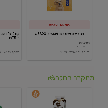
פסטל
כביסה
ב-₪37.90
וגיהוץ
של
במבצע! ₪37.90
כביסכל
ב-₪75
קנו נייר טואלט בגוון פסטל ב-₪37.90
קנו 2 יח' מ
ב-₪75
₪39.90
₪0.07 ל-1 מטר
בתוקף עד 18/08/2026
בתוקף עד 18/08/2026
ממקרר החלב🧀
משקה
בולגרית
חלב
מעודנת
בטעם
16%
וניל