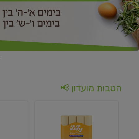
הטבות מועדון 📢
קנו
קנו
נייר
2
טואלט
יח'
בגוון
ממוצרי