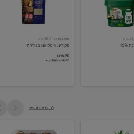
מחלבות גד
| 100 גרם
16%
פקורינו איטליאנו מגוררת
₪16.90
₪16.90 ל-100 גרם
למוצרים נוספים
קיווי
גידול