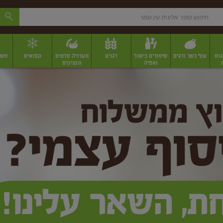
גות
עוף בשר ודגים
שימורים בישול
דגנים
מעדניה סלטים
קפואים
משק
ואפיה
ונקניקים
 יבשים ארוזים
פירות יבשים במשקל
תבלינים
תבלינים במשקל
תבלינים ארוז