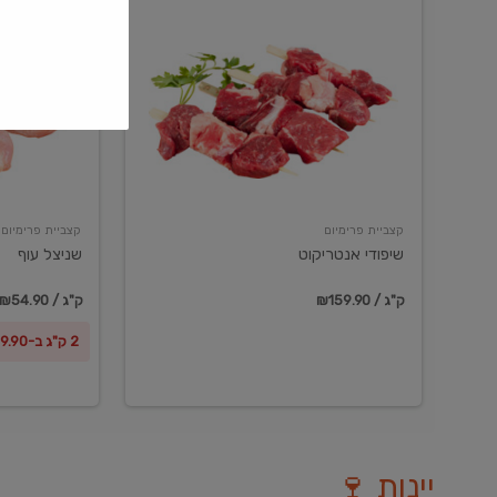
שיפודי
שניצל
אנטריקוט
עוף
קצביית פרימיום
קצביית פרימיום
שיפודי אנטריקוט
שניצל עוף
₪159.90 / ק"ג
₪54.90 / ק"ג
2 ק"ג ב-₪99.90
יינות 🍷