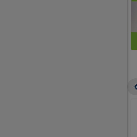
קנו
קנו
ממוצרי
2
תחליפי
יח'
חלב
אורז