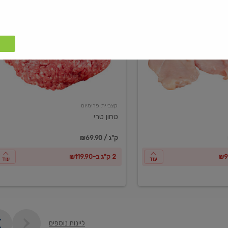
טחון
טרי
קצביית פרימיום
טחון טרי
₪69.90 / ק"ג
2 ק"ג ב-₪119.90
עוד
עוד
ליינות נוספים