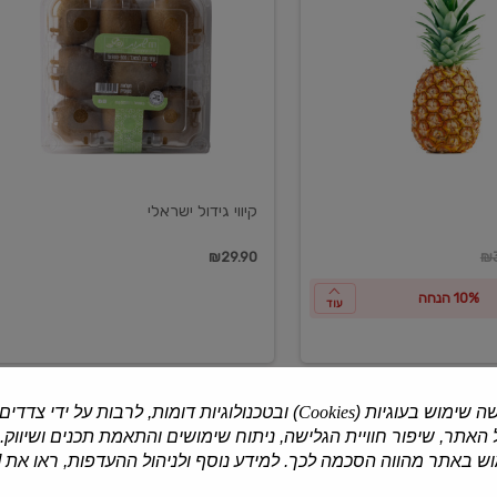
ישראלי
קיווי גידול ישראלי
ון
₪29.90
₪3
10% הנחה
עוד
ה שימוש בעוגיות (
Cookies
) ובטכנולוגיות דומות, לרבות על ידי צדדים
האתר, שיפור חוויית הגלישה, ניתוח שימושים והתאמת תכנים ושיווק.
למוצרים נוספים
 באתר מהווה הסכמה לכך. למידע נוסף ולניהול ההעדפות, ראו את [