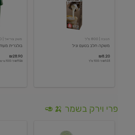
תנובה
| 800 מ"ל
משק צוריאל
| 250 גרם
משקה חלב בטעם וניל
בולגרית מעודנת 
₪28.90
₪8.20
₪1.03 ל-100 מ"ל
₪11.56 ל-100 גרם
פרי וירק בשמר 🍌🥑
מלפפון
אננס