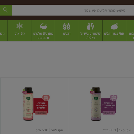
גות
עוף בשר ודגים
שימורים בישול
דגנים
מעדניה סלטים
קפואים
משק
ואפיה
ונקניקים
 יבשים ארוזים
פירות יבשים במשקל
תבלינים
תבלינים במשקל
תבלינים ארוז
מרכך
מרכך
לשיער
לשיער
צבוע
רגיל
ויבש
שמן
מאוד
סלק
ופלפל
אדום
אקו לאב
| 500 מ"ל
אקו לאב
| 500 מ"ל