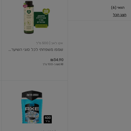
משפחתי
הוואי (6)
לכל
סוגי
הצג הכל
השיער
מלפפון
פטרוזיליה
ותרד
אקו לאב
| 500 מ"ל
שמפו משפחתי לכל סוגי השיער...
₪34.90
₪6.98 ל-100 מ"ל
ג'ל
רחצה
אייס
צ'יל
פרש