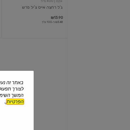
אקס
| 400 מ"ל
ג'ל רחצה אייס צ'יל פרש
₪13.90
₪3.48 ל-100 מ"ל
מסכת
קיק
לשיער
500
מל
ארגניה
באתר זה נעש
לצורך תפעול 
ארגניה
| 500 מ"ל
המשך השימוש
מסכת קיק לשיער 500 מל ארג...
הפרטיות
].
₪39.90
₪7.98 ל-100 מ"ל