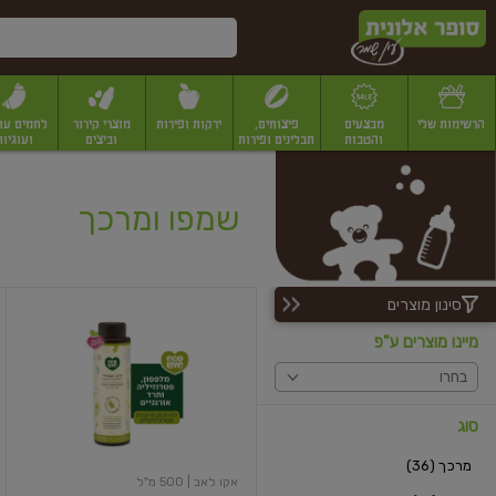
דלג לתוכן הראשי
דלג לתפריט התחתון
דלג לתפריט הקטגוריות
הרשימות שלי
מבצעים
פיצוחים,
ירקות ופירות
מוצרי קירור
לחמים עו
והטבות
תבלינים ופירות
וביצים
ועוגיות
יבשים
יצוחים, שקדים ואגוזים
פיצוחים במשקל
פיצוחים ארוזים
פירות יבשים
פירות
שמפו ומרכך
סינון מוצרים
מרכך
לכל
מיינו מוצרים ע"פ
סוגי
השיער
בחרו
מלפפון
פטרוזיליה
ותרד
סוג
מרכך (36)
אקו לאב
| 500 מ"ל