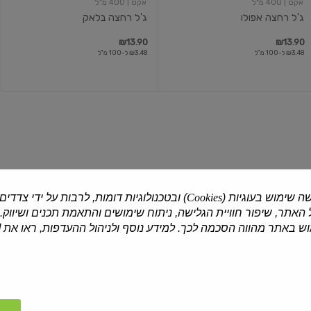
אקס
| 400 מ"ל
אקס
| 400 מ"ל
ג'ל רחצה אפולו
ג'ל רחצה בלאק
₪13.90
₪13.90
₪3.48 ל-100 מ"ל
₪3.48 ל-100 מ"ל
שמפו
מרכך
קיק
לכל
סוגי
השיער
ה שימוש בעוגיות (
Cookies
) ובטכנולוגיות דומות, לרבות על ידי צדדים
האתר, שיפור חוויית הגלישה, ניתוח שימושים והתאמת תכנים ושיווק.
ארגניה
| 450 מ"ל
בוטני
| 500 מ"ל
 באתר מהווה הסכמה לכך. למידע נוסף ולניהול ההעדפות, ראו את [
שמפו קיק
מרכך לכל סוגי השיער
₪23.90
₪29.90
₪6.64 ל-100 מ"ל
₪4.78 ל-100 מ"ל