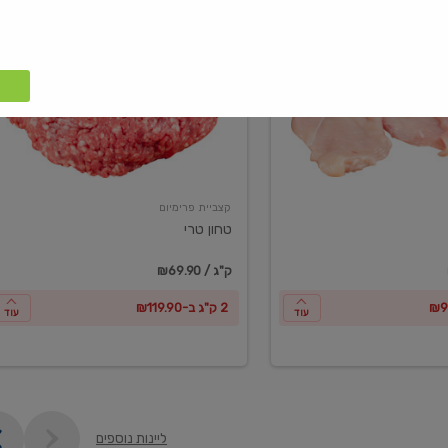
טחון
טרי
קצביית פרימיום
טחון טרי
₪69.90 / ק"ג
2 ק"ג ב-₪119.90
עוד
עוד
ליינות נוספים