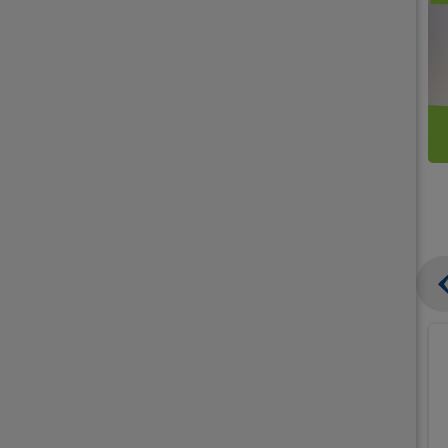
קנו
קנו
ממוצרי
2
תחליפי
יח'
חלב
אורז