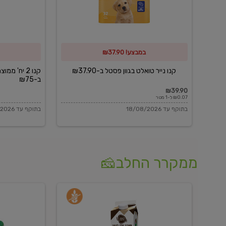
פסטל
כביסה
ב-₪37.90
וגיהוץ
של
במבצע! ₪37.90
כביסכל
ב-₪75
קנו נייר טואלט בגוון פסטל ב-₪37.90
קנו 2 יח' מ
ב-₪75
₪39.90
₪0.07 ל-1 מטר
בתוקף עד 18/08/2026
בתוקף עד 18/08/2026
ממקרר החלב🧀
משקה
בולגרית
חלב
מעודנת
בטעם
16%
וניל