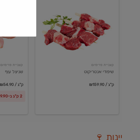
שיפודי
שניצל
אנטריקוט
עוף
קצביית פרימיום
קצביית פרימיום
שיפודי אנטריקוט
שניצל עוף
₪159.90 / ק"ג
₪54.90 / ק"ג
2 ק"ג ב-₪99.90
יינות 🍷