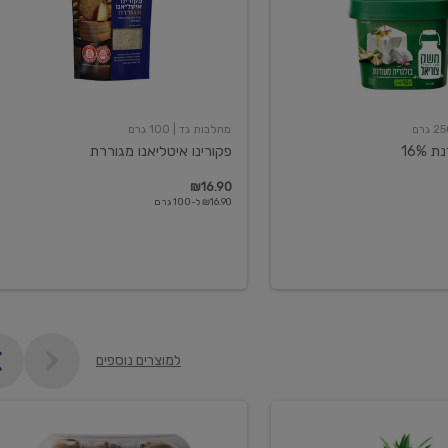
מחלבות גד
| 100 גרם
16%
פקורינו איטליאנו מגוררת
₪16.90
₪16.90 ל-100 גרם
למוצרים נוספים
קיווי
גידול