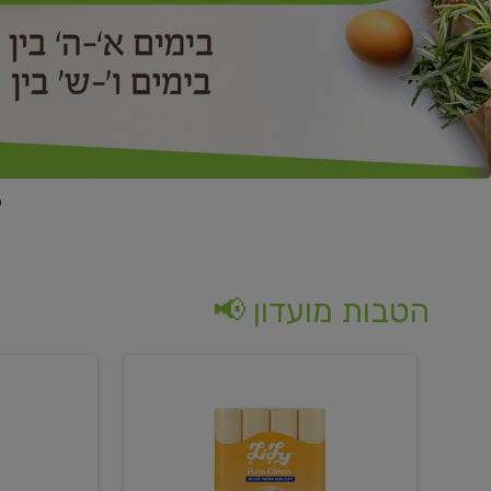
הטבות מועדון 📢
קנו
קנו
נייר
2
טואלט
יח'
בגוון
ממוצרי