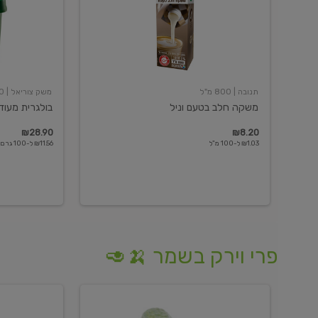
תנובה
| 800 מ"ל
משק צוריאל
| 250 גרם
משקה חלב בטעם וניל
בולגרית מעודנת 
₪28.90
₪8.20
₪1.03 ל-100 מ"ל
₪11.56 ל-100 גרם
פרי וירק בשמר 🍌🥑
מלפפון
אננס