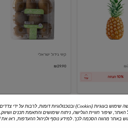
ישראלי
קיווי גידול ישראלי
ון
₪29.90
₪3
10% הנחה
עוד
ה שימוש בעוגיות (
Cookies
) ובטכנולוגיות דומות, לרבות על ידי צדדים
האתר, שיפור חוויית הגלישה, ניתוח שימושים והתאמת תכנים ושיווק.
למוצרים נוספים
 באתר מהווה הסכמה לכך. למידע נוסף ולניהול ההעדפות, ראו את [