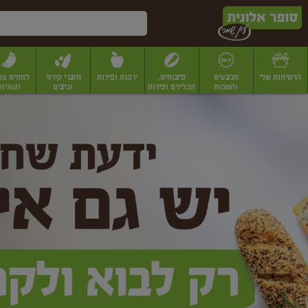
דלג לתוכן הראשי
דלג לתפריט התחתון
דלג לתפריט הקטגוריות
הרשימות שלי
מבצעים
פיצוחים,
ירקות ופירות
מוצרי קירור
לחמים עו
והטבות
תבלינים ופירות
וביצים
ועוגיות
ופר
יבשים
יצוחים, שקדים ואגוזים
פיצוחים במשקל
פיצוחים ארוזים
פירות יבשים
פירות
לונית
ין
מר
ף
בית