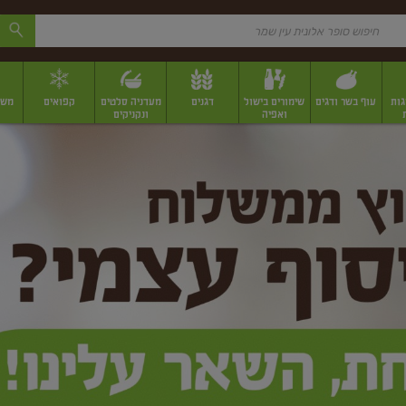
גות
עוף בשר ודגים
שימורים בישול
דגנים
מעדניה סלטים
קפואים
משק
ואפיה
ונקניקים
 יבשים ארוזים
פירות יבשים במשקל
תבלינים
תבלינים במשקל
תבלינים ארוז