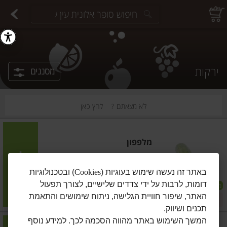
יצוחים במשקל
פיצוחים ארוזים
פירות יבשים ארוזים
פירות יבשים במשקל
תבלינים במשקל
תבלינים ארוזים
ירקות
עלים ועשבי תיבול
עלים ועשבי תיבול
estions.
ירקות
מסננים
לא מצאתם ?
לחץ כאן
מלפפון
הוסיפו
באתר זה נעשה שימוש בעוגיות (
Cookies
) ובטכנולוגיות
דומות, לרבות על ידי צדדים שלישיים, לצורך תפעול
מועדון
האתר, שיפור חוויית הגלישה, ניתוח שימושים והתאמת
מחיר מבצע
₪8.01
/ ק"ג
₪8.90
10% הנחה
תכנים ושיווק.
המשך השימוש באתר מהווה הסכמה לכך. למידע נוסף