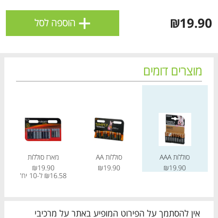
ולניהול ההעדפות, ראו את [
מדיניות הפרטיות
].
+
₪19.90
הוספה לסל
אישור
מוצרים דומים
מחיר מחירון
מחיר מחירון
מחיר
סוללות AAA
סוללות AA
מארז סוללות
₪19.90
₪19.90
₪19.90
הטבות מועדון 📢
לכל המבצעים
₪16.58 ל-10 יח'
8
מו
מו
מו
מו
מו
מו
מו
מו
מו
מו
מו
מו
מו
מו
מו
מו
מו
מו
מו
מו
כל המוצרים
בית
מבצעים
הרשימות שלי
עגלה
אין להסתמך על הפירוט המופיע באתר על מרכיבי