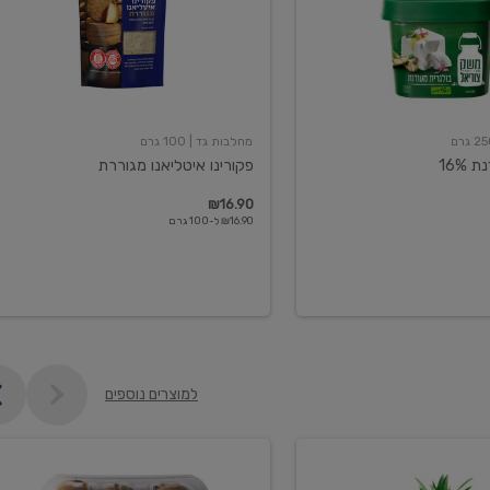
מחלבות גד
| 100 גרם
16%
פקורינו איטליאנו מגוררת
₪16.90
₪16.90 ל-100 גרם
למוצרים נוספים
קיווי
גידול