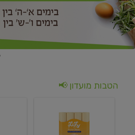
הטבות מועדון 📢
קנו
קנו
נייר
2
טואלט
יח'
בגוון
ממוצרי