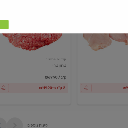
טחון
טרי
קצביית פרימיום
טחון טרי
₪69.90 / ק"ג
2 ק"ג ב-₪119.90
עוד
עוד
ליינות נוספים