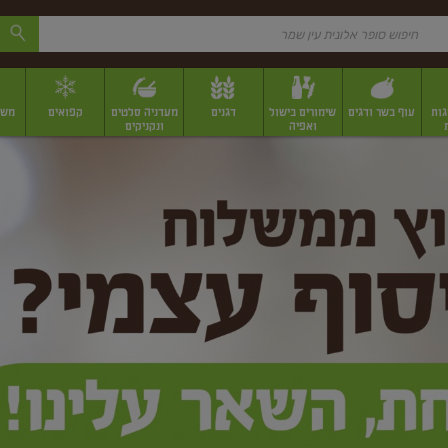
גות
עוף בשר ודגים
שימורים בישול
דגנים
מעדניה סלטים
קפואים
משק
ואפיה
ונקניקים
 יבשים ארוזים
פירות יבשים במשקל
תבלינים
תבלינים במשקל
תבלינים ארוז