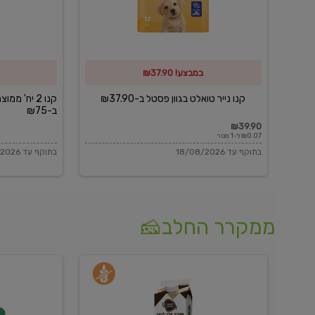
פסטל
כביסה
ב-₪37.90
וגיהוץ
של
במבצע! ₪37.90
כביסכל
ב-₪75
קנו נייר טואלט בגוון פסטל ב-₪37.90
קנו 2 יח' מ
ב-₪75
₪39.90
₪0.07 ל-1 מטר
בתוקף עד 18/08/2026
בתוקף עד 18/08/2026
ממקרר החלב🧀
משקה
בולגרית
חלב
מעודנת
בטעם
16%
וניל