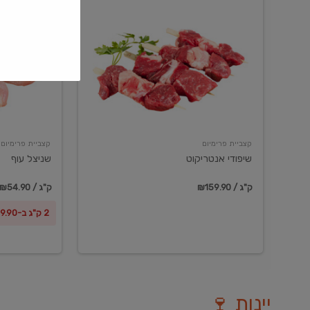
שיפודי
שניצל
אנטריקוט
עוף
קצביית פרימיום
קצביית פרימיום
שיפודי אנטריקוט
שניצל עוף
₪159.90 / ק"ג
₪54.90 / ק"ג
2 ק"ג ב-₪99.90
יינות 🍷