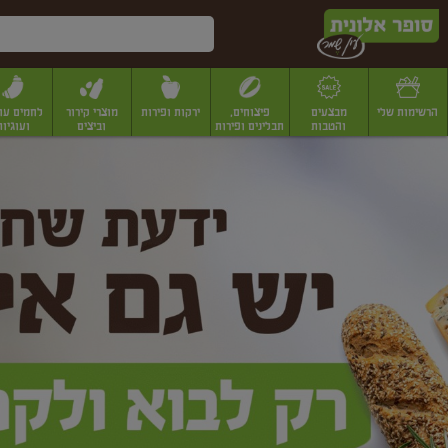
דלג לתוכן הראשי
דלג לתפריט התחתון
דלג לתפריט הקטגוריות
הרשימות שלי
מבצעים
פיצוחים,
ירקות ופירות
מוצרי קירור
לחמים עו
והטבות
תבלינים ופירות
וביצים
ועוגיות
ופר
יבשים
יצוחים, שקדים ואגוזים
פיצוחים במשקל
פיצוחים ארוזים
פירות יבשים
פירות
לונית
ין
מר
ף
בית