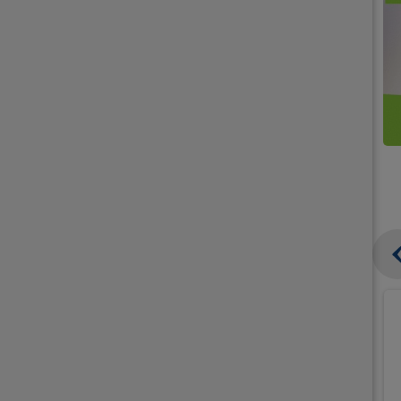
קנו
קנו
ממוצרי
2
תחליפי
יח'
חלב
אורז