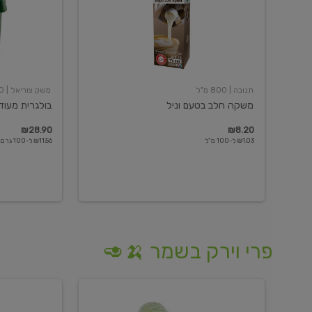
תנובה
| 800 מ"ל
משק צוריאל
| 250 גרם
משקה חלב בטעם וניל
בולגרית מעודנת 
₪28.90
₪8.20
₪1.03 ל-100 מ"ל
₪11.56 ל-100 גרם
פרי וירק בשמר 🍌🥑
מלפפון
אננס