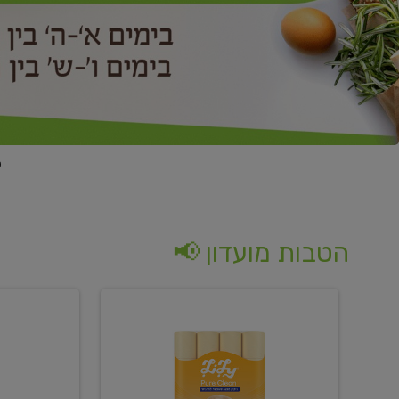
הטבות מועדון 📢
קנו
קנו
נייר
2
טואלט
יח'
בגוון
ממוצרי