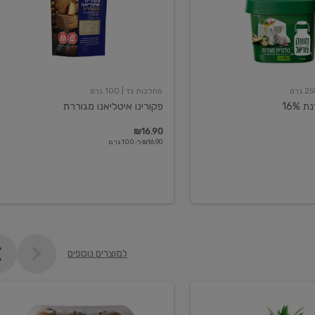
מחלבות גד
| 100 גרם
16%
פקורינו איטליאנו מגוררת
₪16.90
₪16.90 ל-100 גרם
למוצרים נוספים
קיווי
גידול