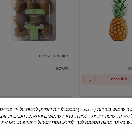
ישראלי
קיווי גידול ישראלי
ון
₪29.90
₪3
10% הנחה
עוד
ה שימוש בעוגיות (
Cookies
) ובטכנולוגיות דומות, לרבות על ידי צדדים
האתר, שיפור חוויית הגלישה, ניתוח שימושים והתאמת תכנים ושיווק.
למוצרים נוספים
 באתר מהווה הסכמה לכך. למידע נוסף ולניהול ההעדפות, ראו את [