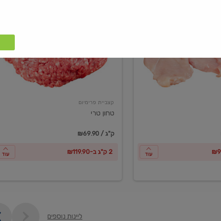
טחון
טרי
קצביית פרימיום
טחון טרי
₪69.90 / ק"ג
2 ק"ג ב-₪119.90
עוד
עוד
ליינות נוספים