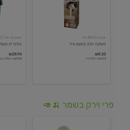
תנובה
| 800 מ"ל
משק צוריאל
| 250 גרם
משקה חלב בטעם וניל
בולגרית מעודנת 
₪28.90
₪8.20
₪1.03 ל-100 מ"ל
₪11.56 ל-100 גרם
פרי וירק בשמר 🍌🥑
מלפפון
אננס