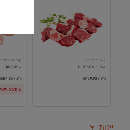
שיפודי
שניצל
אנטריקוט
עוף
קצביית פרימיום
קצביית פרימיום
שיפודי אנטריקוט
שניצל עוף
₪159.90 / ק"ג
₪54.90 / ק"ג
2 ק"ג ב-₪99.90
יינות 🍷