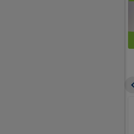
קנו
קנו
ממוצרי
2
תחליפי
יח'
חלב
אורז