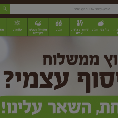
גות
עוף בשר ודגים
שימורים בישול
דגנים
מעדניה סלטים
קפואים
משק
ואפיה
ונקניקים
 יבשים ארוזים
פירות יבשים במשקל
תבלינים
תבלינים במשקל
תבלינים ארוז