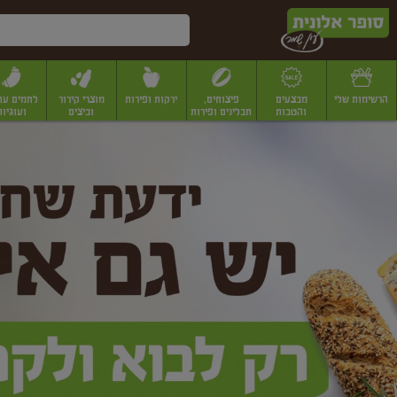
דלג לתוכן הראשי
דלג לתפריט התחתון
דלג לתפריט הקטגוריות
הרשימות שלי
מבצעים
פיצוחים,
ירקות ופירות
מוצרי קירור
לחמים עו
והטבות
תבלינים ופירות
וביצים
ועוגיות
ופר
יבשים
יצוחים, שקדים ואגוזים
פיצוחים במשקל
פיצוחים ארוזים
פירות יבשים
פירות
לונית
ין
מר
ף
בית