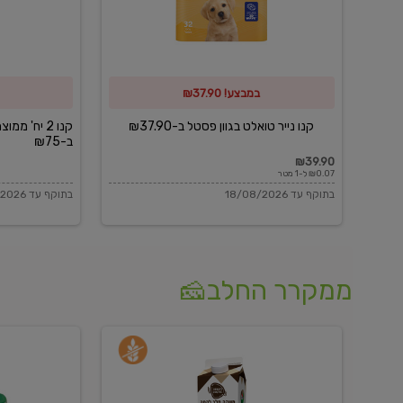
פסטל
כביסה
ב-₪37.90
וגיהוץ
של
במבצע! ₪37.90
כביסכל
ב-₪75
קנו נייר טואלט בגוון פסטל ב-₪37.90
קנו 2 יח' מ
ב-₪75
₪39.90
₪0.07 ל-1 מטר
בתוקף עד 18/08/2026
בתוקף עד 18/08/2026
ממקרר החלב🧀
משקה
בולגרית
חלב
מעודנת
בטעם
16%
וניל