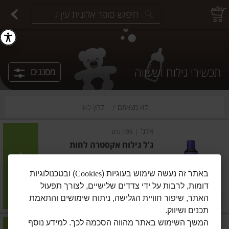
יצוחים במשקל
פיצוחים ארוזים
פירות יבשים ארוזים
פירות יבשים במשקל
תבלינים במשקל
תבלינים ארוזים
ירקות
עלים ועשבי תיבול
עלים ועשבי תיבול
estions.
תכשירי גילוח ושעווה
מסננים
לא מצאתם ?
לחץ כאן
אדג'
|
198 גרם
ג'ל גילוח אקסטרה לחות
הוסיפו
באתר זה נעשה שימוש בעוגיות (
Cookies
) ובטכנולוגיות
דומות, לרבות על ידי צדדים שלישיים, לצורך תפעול
מחיר מחירון
₪16.90
האתר, שיפור חוויית הגלישה, ניתוח שימושים והתאמת
2 ב-₪28
₪8.54 ל-100 גרם
תכנים ושיווק.
המשך השימוש באתר מהווה הסכמה לכך. למידע נוסף
אדג'
|
238 גרם