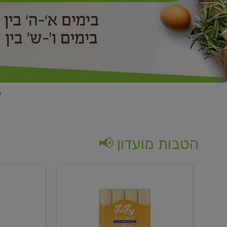
הטבות מועדון 📢
קנו
קנו
נייר
2
טואלט
יח'
בגוון
ממוצרי