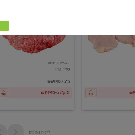
טחון
טרי
קצביית פרימיום
טחון טרי
₪69.90 / ק"ג
2 ק"ג ב-₪119.90
עוד
עוד
ליינות נוספים