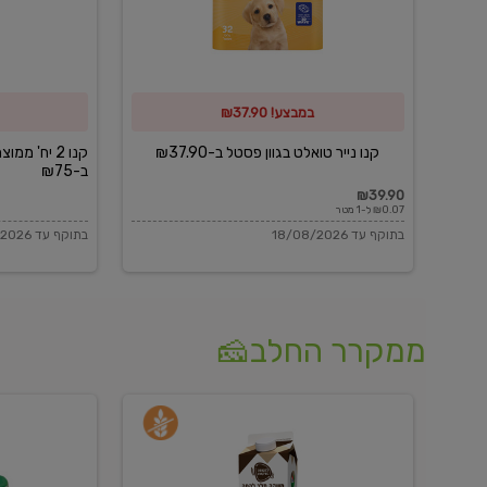
פסטל
כביסה
ב-₪37.90
וגיהוץ
של
במבצע! ₪37.90
כביסכל
ב-₪75
קנו נייר טואלט בגוון פסטל ב-₪37.90
קנו 2 יח' מ
ב-₪75
₪39.90
₪0.07 ל-1 מטר
בתוקף עד 18/08/2026
בתוקף עד 18/08/2026
ממקרר החלב🧀
משקה
בולגרית
חלב
מעודנת
בטעם
16%
וניל