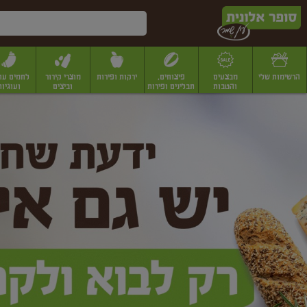
דלג לתוכן הראשי
דלג לתפריט התחתון
דלג לתפריט הקטגוריות
הרשימות שלי
מבצעים
פיצוחים,
ירקות ופירות
מוצרי קירור
לחמים עו
והטבות
תבלינים ופירות
וביצים
ועוגיות
ופר
יבשים
יצוחים, שקדים ואגוזים
פיצוחים במשקל
פיצוחים ארוזים
פירות יבשים
פירות
לונית
ין
מר
ף
בית