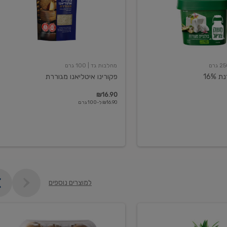
מחלבות גד
| 100 גרם
16%
פקורינו איטליאנו מגוררת
₪16.90
₪16.90 ל-100 גרם
למוצרים נוספים
קיווי
גידול