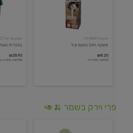
תנובה
| 800 מ"ל
משק צוריאל
| 250 גרם
משקה חלב בטעם וניל
בולגרית מעודנת 
₪28.90
₪8.20
₪1.03 ל-100 מ"ל
₪11.56 ל-100 גרם
פרי וירק בשמר 🍌🥑
מלפפון
אננס