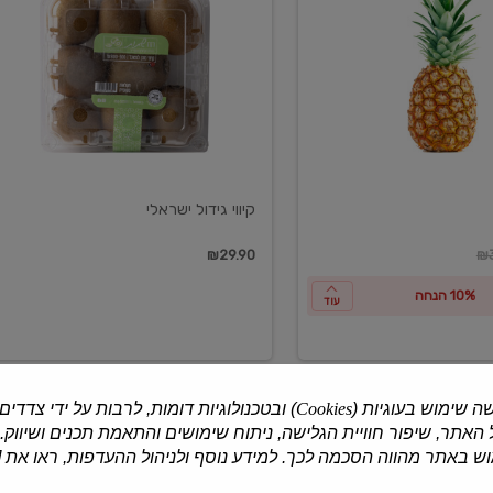
ישראלי
קיווי גידול ישראלי
ון
₪29.90
₪3
10% הנחה
עוד
ה שימוש בעוגיות (
Cookies
) ובטכנולוגיות דומות, לרבות על ידי צדדים
האתר, שיפור חוויית הגלישה, ניתוח שימושים והתאמת תכנים ושיווק.
למוצרים נוספים
 באתר מהווה הסכמה לכך. למידע נוסף ולניהול ההעדפות, ראו את [