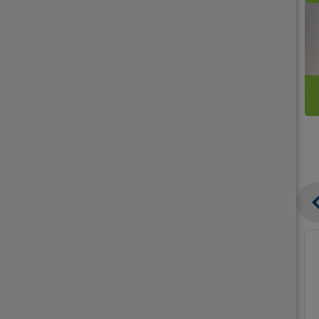
קנו
קנו
ממוצרי
2
תחליפי
יח'
חלב
אורז