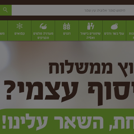
גות
עוף בשר ודגים
שימורים בישול
דגנים
מעדניה סלטים
קפואים
משק
ואפיה
ונקניקים
 יבשים ארוזים
פירות יבשים במשקל
תבלינים
תבלינים במשקל
תבלינים ארוז