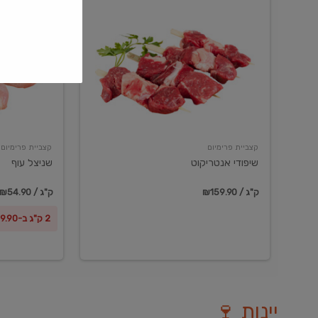
שיפודי
שניצל
אנטריקוט
עוף
קצביית פרימיום
קצביית פרימיום
שיפודי אנטריקוט
שניצל עוף
₪159.90 / ק"ג
₪54.90 / ק"ג
2 ק"ג ב-₪99.90
יינות 🍷