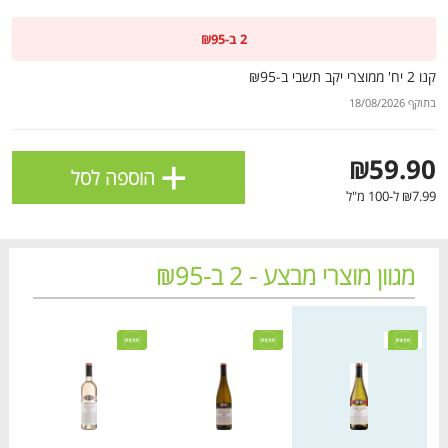
ולניהול ההעדפות, ראו את [
מדיניות הפרטיות
].
2 ב-₪95
קנו 2 יח' ממוצרי יקב תשבי ב-₪95
אישור
בתוקף 18/08/2026
+
₪59.90
הוספה לסל
₪7.99 ל-100 מ"ל
מגוון מוצרי מבצע - 2 ב-₪95
מחיר מחירון
מחיר מחירון
מחיר
הטבות מועדון 📢
לכל המבצעים
מו
מו
מו
מו
מו
מו
מו
מו
מו
מו
מו
מו
מו
מו
מו
מו
מו
מו
מו
מו
כל המוצרים
בית
מבצעים
הרשימות שלי
עגלה