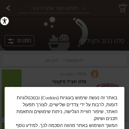
יצוחים במשקל
פיצוחים ארוזים
פירות יבשים ארוזים
פירות יבשים במשקל
תבלינים במשקל
תבלינים ארוזים
ירקות
עלים ועשבי תיבול
עלים ועשבי תיבול
estions.
סלט כרוב וחצילים
מסננים
לא מצאתם ?
לחץ כאן
אחלה
|
400 גרם
סלט חציל פיקנטי
הוסיפו
באתר זה נעשה שימוש בעוגיות (
Cookies
) ובטכנולוגיות
דומות, לרבות על ידי צדדים שלישיים, לצורך תפעול
מחיר מחירון
₪11.90
האתר, שיפור חוויית הגלישה, ניתוח שימושים והתאמת
2 ב-₪22
₪2.98 ל-100 גרם
תכנים ושיווק.
המשך השימוש באתר מהווה הסכמה לכך. למידע נוסף
אחלה
|
400 גרם