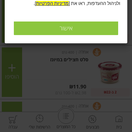
ולניהול ההעדפות, ראו את [
מדיניות הפרטיות
].
סלט חציל בטעם כבד
הוסיפו
אישור
מחיר מחירון
₪17.90
2 ב-₪22
₪4.48 ל-100 גרם
אחלה
|
400 גרם
סלט חצילים במיונז
הוסיפו
מחיר מחירון
₪11.90
2 ב-₪22
₪2.98 ל-100 גרם
אחלה
|
400 גרם
סלט כרוב אדום במיונז
כל המוצרים
בית
מבצעים
הרשימות שלי
עגלה
הוסיפו