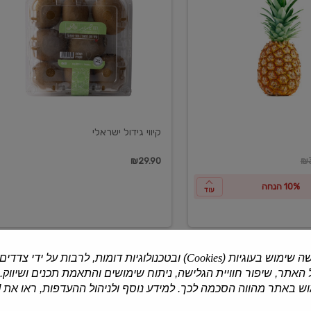
ישראלי
קיווי גידול ישראלי
ון
₪29.90
₪3
10% הנחה
עוד
ה שימוש בעוגיות (
Cookies
) ובטכנולוגיות דומות, לרבות על ידי צדדים
האתר, שיפור חוויית הגלישה, ניתוח שימושים והתאמת תכנים ושיווק.
למוצרים נוספים
 באתר מהווה הסכמה לכך. למידע נוסף ולניהול ההעדפות, ראו את [