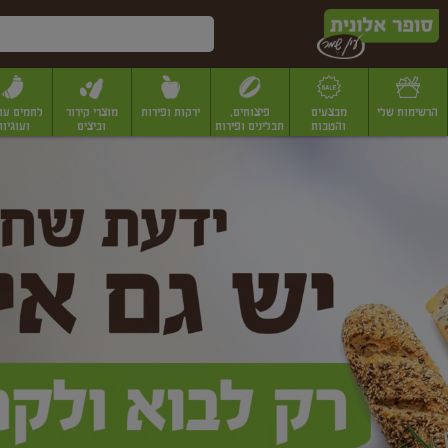
דלג לתוכן הראשי
דלג לתפריט התחתון
דלג לתפריט הקטגוריות
הרשימות שלי
מבצעים
פיצוחים,
ירקות ופירות
מוצרי קירור
לחמים עו
והטבות
תבלינים ופירות
וביצים
ועוגיות
ופר
יבשים
יצוחים, שקדים ואגוזים
פיצוחים במשקל
פיצוחים ארוזים
פירות יבשים
פירות
לונית
ין
מר
ף
בית