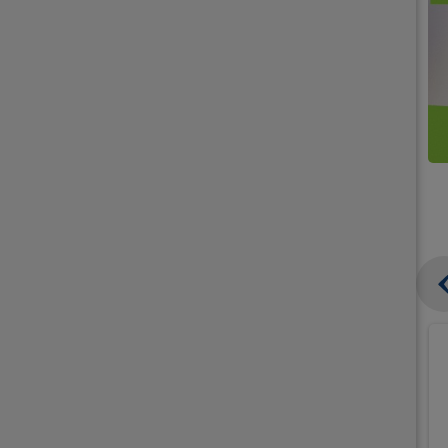
קנו
קנו
ממוצרי
2
תחליפי
יח'
חלב
אורז