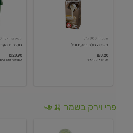
תנובה
| 800 מ"ל
משק צוריאל
| 250 גרם
משקה חלב בטעם וניל
בולגרית מעודנת 
₪28.90
₪8.20
₪1.03 ל-100 מ"ל
₪11.56 ל-100 גרם
פרי וירק בשמר 🍌🥑
מלפפון
אננס