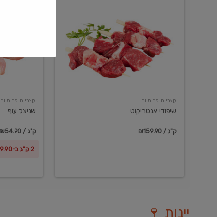
שיפודי
שניצל
אנטריקוט
עוף
קצביית פרימיום
קצביית פרימיום
שיפודי אנטריקוט
שניצל עוף
₪159.90 / ק"ג
₪54.90 / ק"ג
2 ק"ג ב-₪99.90
יינות 🍷