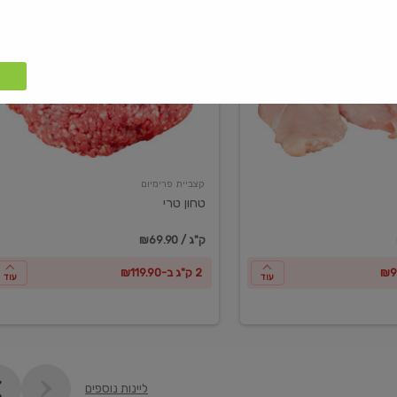
טחון
טרי
קצביית פרימיום
טחון טרי
₪69.90 / ק"ג
2 ק"ג ב-₪119.90
עוד
עוד
ליינות נוספים