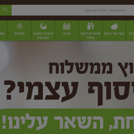
גות
עוף בשר ודגים
שימורים בישול
דגנים
מעדניה סלטים
קפואים
משק
ואפיה
ונקניקים
 יבשים ארוזים
פירות יבשים במשקל
תבלינים
תבלינים במשקל
תבלינים ארוז