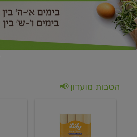
הטבות מועדון 📢
קנו
קנו
נייר
2
טואלט
יח'
בגוון
ממוצרי