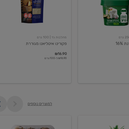
מחלבות גד
| 100 גרם
16%
פקורינו איטליאנו מגוררת
₪16.90
₪16.90 ל-100 גרם
למוצרים נוספים
קיווי
גידול