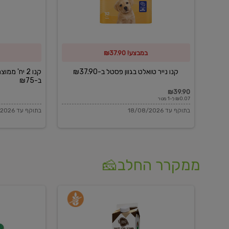
פסטל
כביסה
ב-₪37.90
וגיהוץ
של
במבצע! ₪37.90
כביסכל
ב-₪75
קנו נייר טואלט בגוון פסטל ב-₪37.90
קנו 2 יח' מ
ב-₪75
₪39.90
₪0.07 ל-1 מטר
בתוקף עד 18/08/2026
בתוקף עד 18/08/2026
ממקרר החלב🧀
משקה
בולגרית
חלב
מעודנת
בטעם
16%
וניל