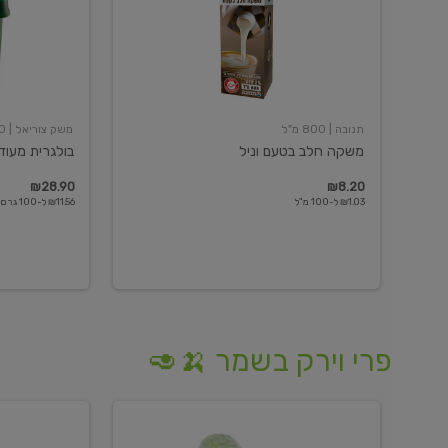
תנובה
| 800 מ"ל
משק צוריאל
| 250 גרם
משקה חלב בטעם וניל
בולגרית מעודנת 
₪28.90
₪8.20
₪1.03 ל-100 מ"ל
₪11.56 ל-100 גרם
פרי וירק בשמר 🍌🥑
מלפפון
אננס