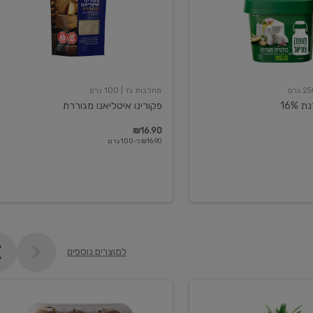
מחלבות גד
| 100 גרם
16%
פקורינו איטליאנו מגוררת
₪16.90
₪16.90 ל-100 גרם
למוצרים נוספים
קיווי
גידול