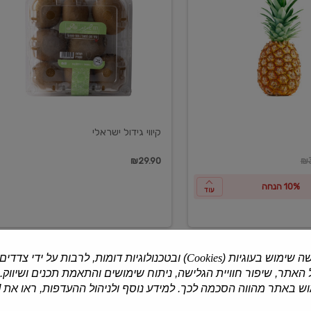
ישראלי
קיווי גידול ישראלי
ון
₪29.90
₪3
10% הנחה
עוד
ה שימוש בעוגיות (
Cookies
) ובטכנולוגיות דומות, לרבות על ידי צדדים
האתר, שיפור חוויית הגלישה, ניתוח שימושים והתאמת תכנים ושיווק.
למוצרים נוספים
 באתר מהווה הסכמה לכך. למידע נוסף ולניהול ההעדפות, ראו את [