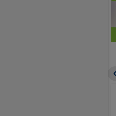
קנו
קנו
ממוצרי
2
תחליפי
יח'
חלב
אורז