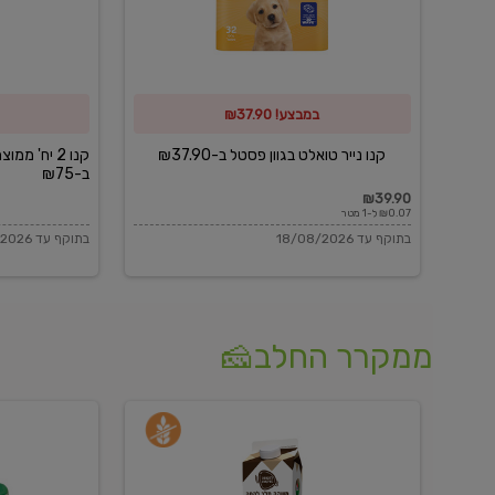
פסטל
כביסה
ב-₪37.90
וגיהוץ
של
במבצע! ₪37.90
כביסכל
ב-₪75
קנו נייר טואלט בגוון פסטל ב-₪37.90
קנו 2 יח' מ
ב-₪75
₪39.90
₪0.07 ל-1 מטר
בתוקף עד 18/08/2026
בתוקף עד 18/08/2026
ממקרר החלב🧀
משקה
בולגרית
חלב
מעודנת
בטעם
16%
וניל