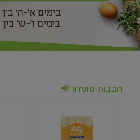
הטבות מועדון 📢
קנו
קנו
נייר
2
טואלט
יח'
בגוון
ממוצרי