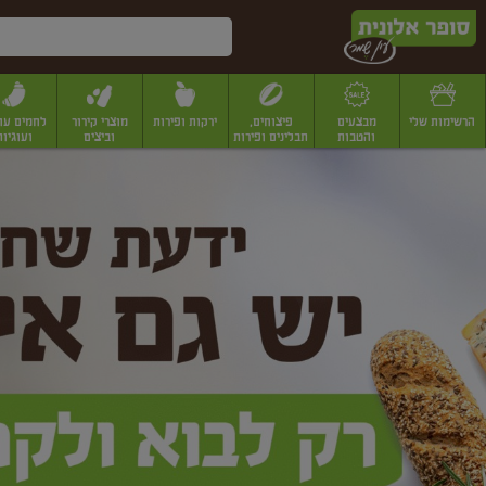
דלג לתוכן הראשי
דלג לתפריט התחתון
דלג לתפריט הקטגוריות
הרשימות שלי
מבצעים
פיצוחים,
ירקות ופירות
מוצרי קירור
לחמים עו
והטבות
תבלינים ופירות
וביצים
ועוגיות
ופר
יבשים
יצוחים, שקדים ואגוזים
פיצוחים במשקל
פיצוחים ארוזים
פירות יבשים
פירות
לונית
ין
מר
ף
בית