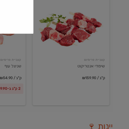
שיפודי
שניצל
אנטריקוט
עוף
קצביית פרימיום
קצביית פרימיום
שיפודי אנטריקוט
שניצל עוף
₪159.90 / ק"ג
₪54.90 / ק"ג
2 ק"ג ב-₪99.90
יינות 🍷