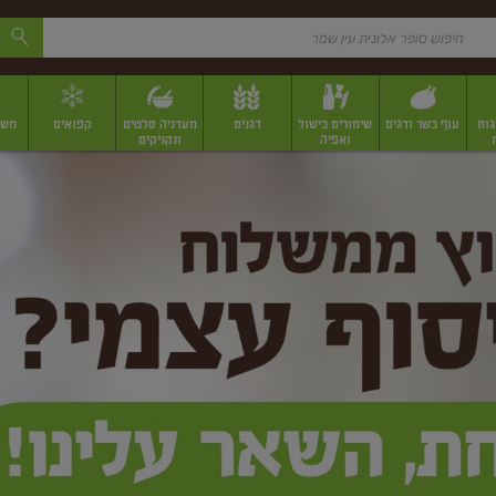
גות
עוף בשר ודגים
שימורים בישול
דגנים
מעדניה סלטים
קפואים
משק
ואפיה
ונקניקים
 יבשים ארוזים
פירות יבשים במשקל
תבלינים
תבלינים במשקל
תבלינים ארוז