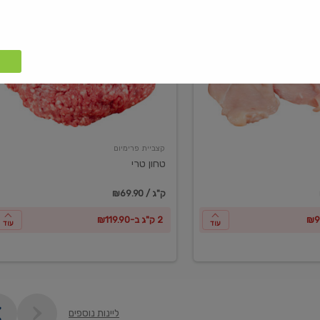
טחון
טרי
קצביית פרימיום
טחון טרי
₪69.90 / ק"ג
2 ק"ג ב-₪119.90
עוד
עוד
ליינות נוספים