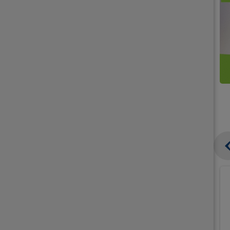
קנו
קנו
ממוצרי
2
תחליפי
יח'
חלב
אורז