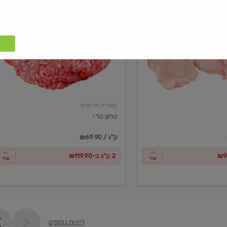
טחון
טרי
קצביית פרימיום
טחון טרי
₪69.90 / ק"ג
2 ק"ג ב-₪119.90
עוד
עוד
ליינות נוספים