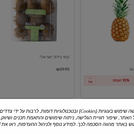
ישראלי
קיווי גידול ישראלי
ון
₪29.90
₪3
10% הנחה
עוד
ה שימוש בעוגיות (
Cookies
) ובטכנולוגיות דומות, לרבות על ידי צדדים
האתר, שיפור חוויית הגלישה, ניתוח שימושים והתאמת תכנים ושיווק.
למוצרים נוספים
 באתר מהווה הסכמה לכך. למידע נוסף ולניהול ההעדפות, ראו את [