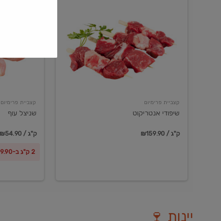
שיפודי
שניצל
אנטריקוט
עוף
קצביית פרימיום
קצביית פרימיום
שיפודי אנטריקוט
שניצל עוף
₪159.90 / ק"ג
₪54.90 / ק"ג
2 ק"ג ב-₪99.90
יינות 🍷