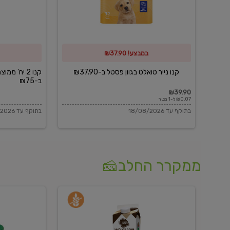
פסטל
כביסה
ב-₪37.90
וגיהוץ
של
במבצע! ₪37.90
כביסכל
ב-₪75
קנו נייר טואלט בגוון פסטל ב-₪37.90
קנו 2 יח' מ
ב-₪75
₪39.90
₪0.07 ל-1 מטר
בתוקף עד 18/08/2026
בתוקף עד 18/08/2026
ממקרר החלב🧀
משקה
בולגרית
חלב
מעודנת
בטעם
16%
וניל