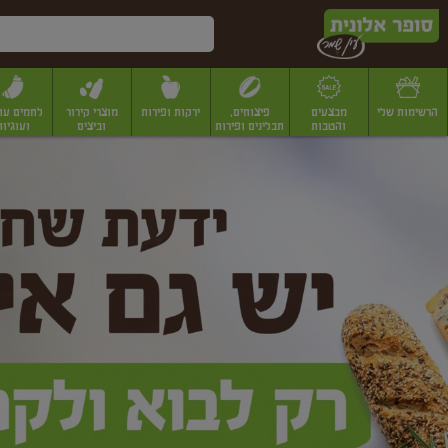
דלג לתוכן הראשי
דלג לתפריט התחתון
דלג לתפריט הקטגוריות
הרשימות שלי
מבצעים
פיצוחים,
ירקות ופירות
מוצרי קירור
לחמים עו
והטבות
תבלינים ופירות
וביצים
ועוגיות
ופר
יבשים
יצוחים, שקדים ואגוזים
פיצוחים במשקל
פיצוחים ארוזים
פירות יבשים
פירות
לונית
ין
מר
ף
בית