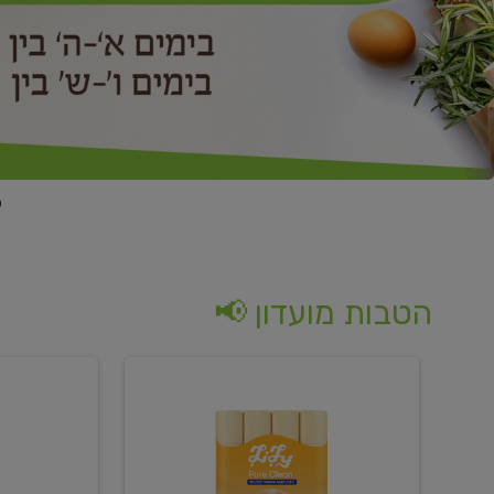
הטבות מועדון 📢
קנו
קנו
נייר
2
טואלט
יח'
בגוון
ממוצרי