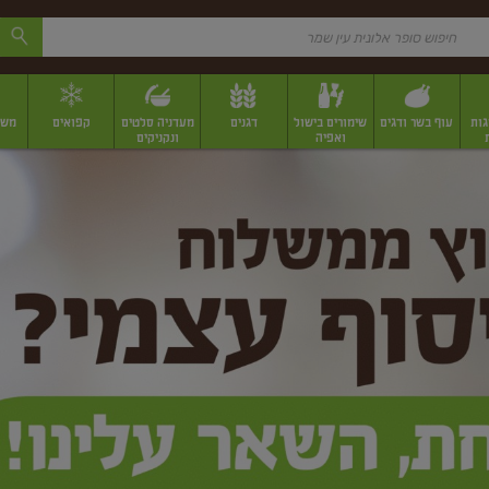
גות
עוף בשר ודגים
שימורים בישול
דגנים
מעדניה סלטים
קפואים
משק
ואפיה
ונקניקים
 יבשים ארוזים
פירות יבשים במשקל
תבלינים
תבלינים במשקל
תבלינים ארוז