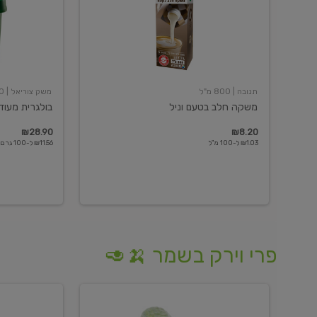
תנובה
| 800 מ"ל
משק צוריאל
| 250 גרם
משקה חלב בטעם וניל
בולגרית מעודנת 
₪28.90
₪8.20
₪1.03 ל-100 מ"ל
₪11.56 ל-100 גרם
פרי וירק בשמר 🍌🥑
מלפפון
אננס