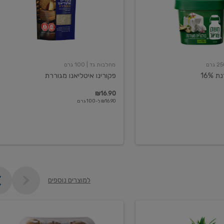
מחלבות גד
| 100 גרם
16%
פקורינו איטליאנו מגוררת
₪16.90
₪16.90 ל-100 גרם
למוצרים נוספים
קיווי
גידול