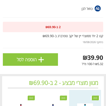
ולניהול ההעדפות, ראו את [
מדיניות הפרטיות
].
כחול לבן
אישור
2 ב-₪69.90
קנו 2 יח' ממוצרי יין של יקב טפרברג ב-₪69.90
בתוקף 18/08/2026
+
₪39.90
הוספה לסל
₪5.32 ל-100 מ"ל
מגוון מוצרי מבצע - 2 ב-₪69.90
הטבות מועדון 📢
לכל המבצעים
מחיר מחירון
מחיר מחירון
מחיר
מו
מו
מו
מו
מו
מו
מו
מו
מו
מו
מו
מו
מו
מו
מו
מו
מו
מו
מו
מו
כל המוצרים
בית
מבצעים
הרשימות שלי
עגלה