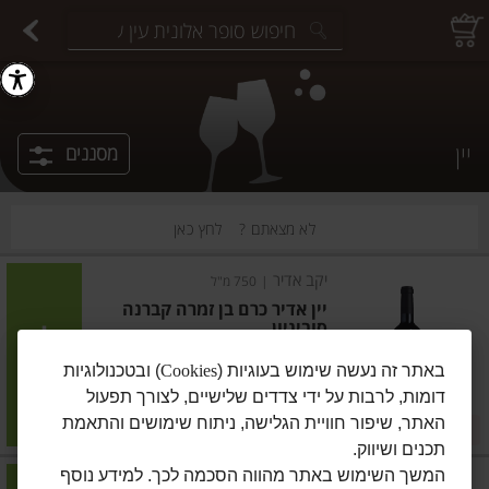
יצוחים במשקל
פיצוחים ארוזים
פירות יבשים ארוזים
פירות יבשים במשקל
תבלינים במשקל
תבלינים ארוזים
ירקות
עלים ועשבי תיבול
עלים ועשבי תיבול
estions.
יין
מסננים
לא מצאתם ?
לחץ כאן
יקב אדיר
|
750 מ"ל
יין אדיר כרם בן זמרה קברנה
סוביניון
הוסיפו
באתר זה נעשה שימוש בעוגיות (
Cookies
) ובטכנולוגיות
דומות, לרבות על ידי צדדים שלישיים, לצורך תפעול
מחיר מחירון
₪89.90
האתר, שיפור חוויית הגלישה, ניתוח שימושים והתאמת
במבצע!
₪11.99 ל-100 מ"ל
תכנים ושיווק.
המשך השימוש באתר מהווה הסכמה לכך. למידע נוסף
יקב אדיר
|
750 מ"ל