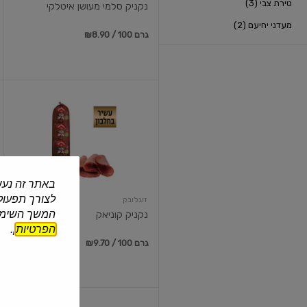
טירת צבי (3)
נקניק סלמי מעושן איטלקי
מעדני יחיעם (2)
₪8.90 / 100 גרם
נקניק
קוניאק
באתר זה נעש
לצורך תפעול 
זוגלובק
המשך השימוש
נקניק קוניאק
הפרטיות
].
₪9.70 / 100 גרם
נקניק