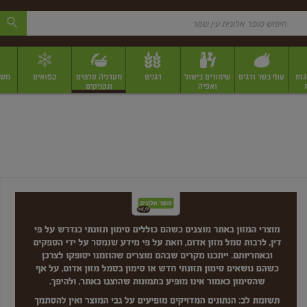
גות
עוף בשר ודגים
שימורים בישול
דגנים
מעדניה סלטים
קפואים
משק
ואפיה
ונקניקים
 יבשים ארוזים
פירות יבשים במשקל
תבלינים
תבלינים במשקל
תבלינים ארוז