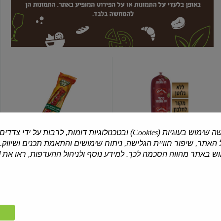
סלמי
נקניק
תה
סלמי
מעושן
איטלקי
רחב
מעושן
ה שימוש בעוגיות (
Cookies
) ובטכנולוגיות דומות, לרבות על ידי צדדים
האתר, שיפור חוויית הגלישה, ניתוח שימושים והתאמת תכנים ושיווק.
זוגלובק
טירת צבי
 באתר מהווה הסכמה לכך. למידע נוסף ולניהול ההעדפות, ראו את [
סלמי תה מעושן רחב
נקניק סלמי איטלקי מעושן
₪5.90 / 100 גרם
₪9.90 / 100 גרם
נקניק
מעושן