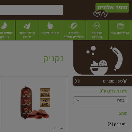
דלג לתוכן הראשי
דלג לתפריט התחתון
דלג לתפריט הקטגוריות
הרשימות שלי
מבצעים
פיצוחים,
ירקות ופירות
מוצרי קירור
לחמים עו
והטבות
תבלינים ופירות
וביצים
ועוגיות
יבשים
יצוחים, שקדים ואגוזים
פיצוחים במשקל
פיצוחים ארוזים
פירות יבשים
פירות
נקניק
סינון מוצרים
נקניק
סלמי
מיינו מוצרים ע"פ
מעושן
איטלקי
בחרו
מותג
זוגלובק (3)
זוגלובק