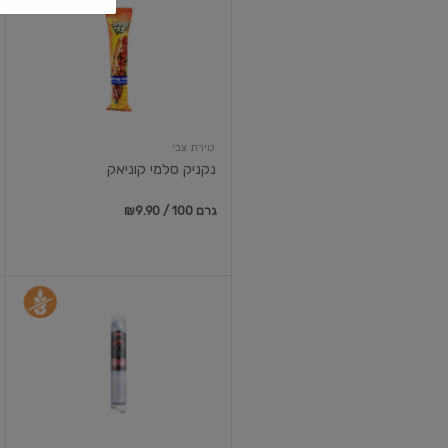
סלמי
קוניאק
טירת צבי
נקניק סלמי קוניאק
₪9.90 / 100 גרם
נקניק
סלמי
סרוולד