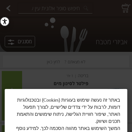
יצוחים במשקל
פיצוחים ארוזים
פירות יבשים ארוזים
פירות יבשים במשקל
תבלינים במשקל
תבלינים ארוזים
ירקות
עלים ועשבי תיבול
עלים ועשבי תיבול
estions.
אביזרי מטבח
מסננים
לא מצאתם ?
לחץ כאן
בריטה
|
1 יח'
פילטר לסינון מים
הוסיפו
באתר זה נעשה שימוש בעוגיות (
Cookies
) ובטכנולוגיות
דומות, לרבות על ידי צדדים שלישיים, לצורך תפעול
האתר, שיפור חוויית הגלישה, ניתוח שימושים והתאמת
מחיר מחירון
₪159.90
תכנים ושיווק.
המשך השימוש באתר מהווה הסכמה לכך. למידע נוסף
בריטה
|
1 יחידה