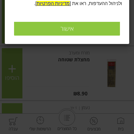
ולניהול ההעדפות, ראו את [
מדיניות הפרטיות
].
קנקן לסינון מים מרלה
הוסיפו
אישור
מחיר מחירון
₪159.90
מזרח ומערב
מחצלת שטוחה
הוסיפו
מחיר מחירון
₪8.90
נעמן
|
1 יח'
מפה עם גומי לשולחן מתקפל
180x75 ס"מ
כל המוצרים
בית
מבצעים
הרשימות שלי
עגלה
הוסיפו