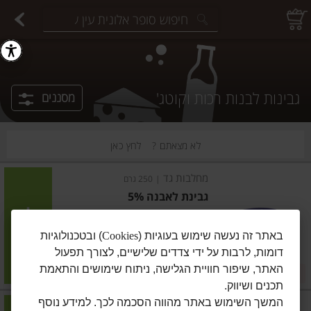
יצוחים במשקל
פיצוחים ארוזים
פירות יבשים ארוזים
פירות יבשים במשקל
תבלינים במשקל
תבלינים ארוזים
ירקות
עלים ועשבי תיבול
עלים ועשבי תיבול
estions.
גבינות לבנות רכות וקוטג'
מסננים
לא מצאתם ?
לחץ כאן
מחלבות גד
|
250 גרם
גבינת לאבנה 5%
הוסיפו
באתר זה נעשה שימוש בעוגיות (
Cookies
) ובטכנולוגיות
דומות, לרבות על ידי צדדים שלישיים, לצורך תפעול
מחיר מבצע
₪15.50
₪11.90
האתר, שיפור חוויית הגלישה, ניתוח שימושים והתאמת
במבצע! ₪11.90
₪6.20 ל-100 גרם
תכנים ושיווק.
המשך השימוש באתר מהווה הסכמה לכך. למידע נוסף
תנובה
|
250 גרם