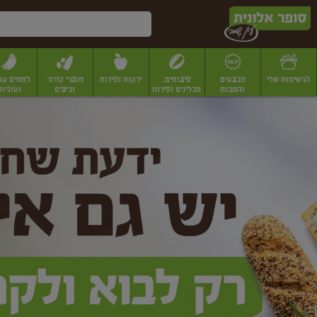
דלג לתוכן הראשי
דלג לתפריט התחתון
דלג לתפריט הקטגוריות
הרשימות שלי
מבצעים
פיצוחים,
ירקות ופירות
מוצרי קירור
לחמים עו
והטבות
תבלינים ופירות
וביצים
ועוגיות
ופר
יבשים
יצוחים, שקדים ואגוזים
פיצוחים במשקל
פיצוחים ארוזים
פירות יבשים
פירות
לונית
ין
מר
ף
בית