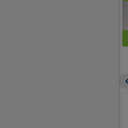
קנו
קנו
ממוצרי
2
תחליפי
יח'
חלב
אורז