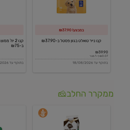
פסטל
כביסה
ב-₪37.90
וגיהוץ
של
במבצע! ₪37.90
כביסכל
ב-₪75
קנו נייר טואלט בגוון פסטל ב-₪37.90
קנו 2 יח' מ
ב-₪75
₪39.90
₪0.07 ל-1 מטר
בתוקף עד 18/08/2026
בתוקף עד 18/08/2026
ממקרר החלב🧀
משקה
בולגרית
חלב
מעודנת
בטעם
16%
וניל