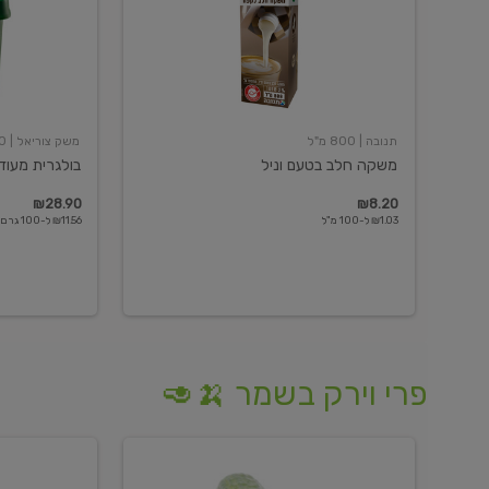
תנובה
| 800 מ"ל
משק צוריאל
| 250 גרם
משקה חלב בטעם וניל
בולגרית מעודנת 
₪28.90
₪8.20
₪1.03 ל-100 מ"ל
₪11.56 ל-100 גרם
פרי וירק בשמר 🍌🥑
מלפפון
אננס