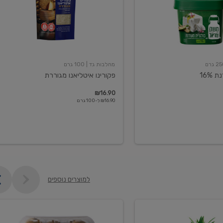
מחלבות גד
| 100 גרם
16%
פקורינו איטליאנו מגוררת
₪16.90
₪16.90 ל-100 גרם
למוצרים נוספים
קיווי
גידול