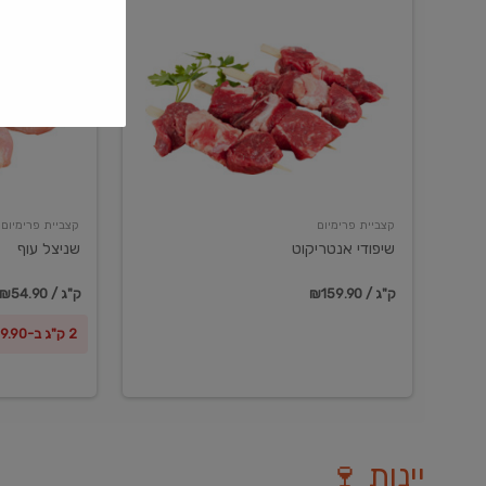
שיפודי
שניצל
אנטריקוט
עוף
קצביית פרימיום
קצביית פרימיום
שיפודי אנטריקוט
שניצל עוף
₪159.90 / ק"ג
₪54.90 / ק"ג
2 ק"ג ב-₪99.90
יינות 🍷