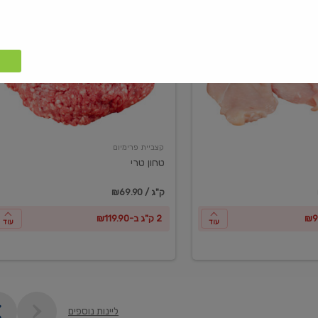
טחון
טרי
קצביית פרימיום
טחון טרי
₪69.90 / ק"ג
2 ק"ג ב-₪119.90
עוד
עוד
ליינות נוספים