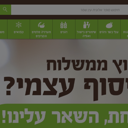
גות
עוף בשר ודגים
שימורים בישול
דגנים
מעדניה סלטים
קפואים
משק
ואפיה
ונקניקים
 יבשים ארוזים
פירות יבשים במשקל
תבלינים
תבלינים במשקל
תבלינים ארוז