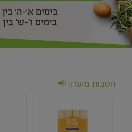
הטבות מועדון 📢
קנו
קנו
נייר
2
טואלט
יח'
בגוון
ממוצרי