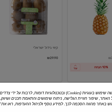
ישראלי
קיווי גידול ישראלי
ון
₪29.90
₪3
10% הנחה
עוד
ה שימוש בעוגיות (
Cookies
) ובטכנולוגיות דומות, לרבות על ידי צדדים
האתר, שיפור חוויית הגלישה, ניתוח שימושים והתאמת תכנים ושיווק.
למוצרים נוספים
 באתר מהווה הסכמה לכך. למידע נוסף ולניהול ההעדפות, ראו את [