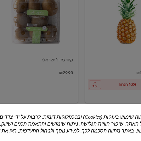
ישראלי
קיווי גידול ישראלי
ון
₪29.90
₪3
10% הנחה
עוד
ה שימוש בעוגיות (
Cookies
) ובטכנולוגיות דומות, לרבות על ידי צדדים
האתר, שיפור חוויית הגלישה, ניתוח שימושים והתאמת תכנים ושיווק.
למוצרים נוספים
 באתר מהווה הסכמה לכך. למידע נוסף ולניהול ההעדפות, ראו את [