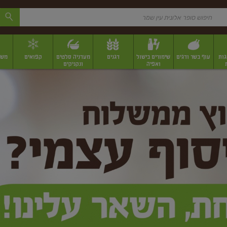
גות
עוף בשר ודגים
שימורים בישול
דגנים
מעדניה סלטים
קפואים
משק
ואפיה
ונקניקים
 יבשים ארוזים
פירות יבשים במשקל
תבלינים
תבלינים במשקל
תבלינים ארוז