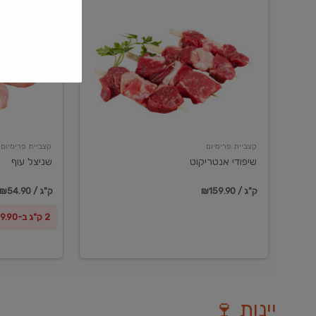
שיפודי
שניצל
אנטריקוט
עוף
קצביית פרימיום
קצביית פרימיום
שיפודי אנטריקוט
שניצל עוף
₪159.90 / ק"ג
₪54.90 / ק"ג
2 ק"ג ב-₪99.90
יינות 🍷