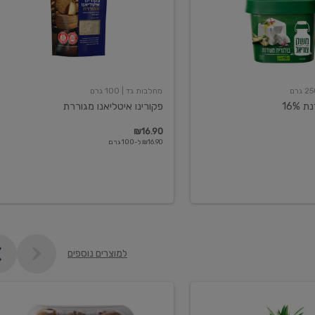
מחלבות גד
| 100 גרם
16%
פקורינו איטליאנו מגוררת
₪16.90
₪16.90 ל-100 גרם
למוצרים נוספים
קיווי
גידול