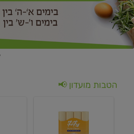
הטבות מועדון 📢
קנו
קנו
נייר
2
טואלט
יח'
בגוון
ממוצרי