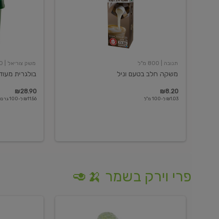
תנובה
| 800 מ"ל
משק צוריאל
| 250 גרם
משקה חלב בטעם וניל
בולגרית מעודנת 
₪28.90
₪8.20
₪1.03 ל-100 מ"ל
₪11.56 ל-100 גרם
פרי וירק בשמר 🍌🥑
מלפפון
אננס