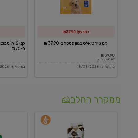
פסטל
כביסה
ב-₪37.90
וגיהוץ
של
במבצע! ₪37.90
כביסכל
ב-₪75
קנו נייר טואלט בגוון פסטל ב-₪37.90
קנו 2 יח' מ
ב-₪75
₪39.90
₪0.07 ל-1 מטר
בתוקף עד 18/08/2026
בתוקף עד 18/08/2026
ממקרר החלב🧀
משקה
בולגרית
חלב
מעודנת
בטעם
16%
וניל