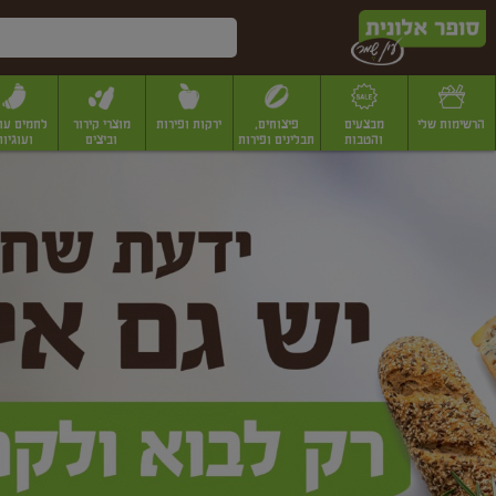
דלג לתוכן הראשי
דלג לתפריט התחתון
דלג לתפריט הקטגוריות
הרשימות שלי
מבצעים
פיצוחים,
ירקות ופירות
מוצרי קירור
לחמים עו
והטבות
תבלינים ופירות
וביצים
ועוגיות
ופר
יבשים
יצוחים, שקדים ואגוזים
פיצוחים במשקל
פיצוחים ארוזים
פירות יבשים
פירות
לונית
ין
מר
ף
בית