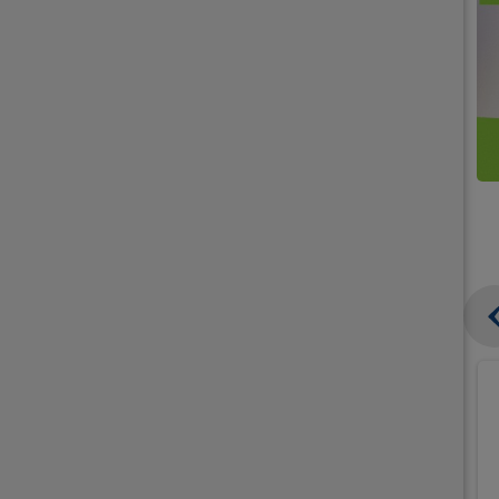
קנו
קנו
ממוצרי
2
תחליפי
יח'
חלב
אורז