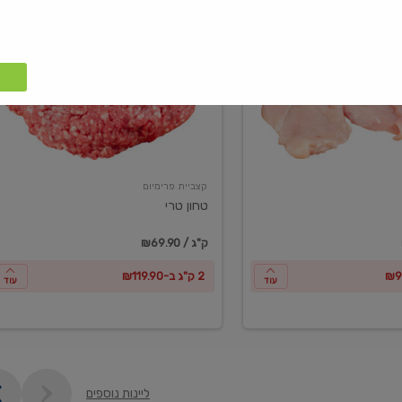
טחון
טרי
קצביית פרימיום
טחון טרי
₪69.90 / ק"ג
2 ק"ג ב-₪119.90
עוד
עוד
ליינות נוספים