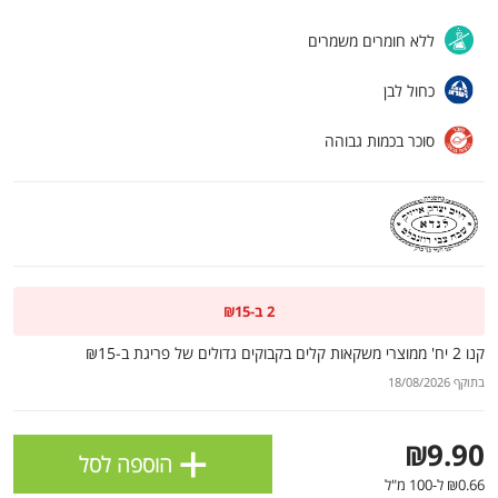
ולניהול ההעדפות, ראו את [
מדיניות הפרטיות
].
ללא חומרים משמרים
כחול לבן
אישור
סוכר בכמות גבוהה
2 ב-₪15
קנו 2 יח' ממוצרי משקאות קלים בקבוקים גדולים של פריגת ב-₪15
בתוקף 18/08/2026
הטבות מועדון 📢
לכל המבצעים
+
₪9.90
הוספה לסל
מו
מו
מו
מו
מו
מו
מו
מו
מו
מו
מו
מו
מו
מו
מו
מו
מו
מו
מו
מו
כל המוצרים
בית
מבצעים
הרשימות שלי
עגלה
₪0.66 ל-100 מ"ל