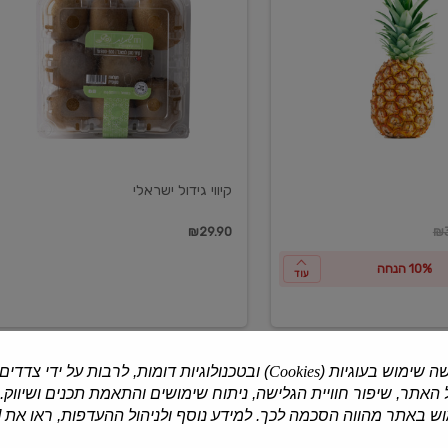
ישראלי
קיווי גידול ישראלי
ון
₪29.90
₪3
10% הנחה
עוד
ה שימוש בעוגיות (
Cookies
) ובטכנולוגיות דומות, לרבות על ידי צדדים
האתר, שיפור חוויית הגלישה, ניתוח שימושים והתאמת תכנים ושיווק.
למוצרים נוספים
 באתר מהווה הסכמה לכך. למידע נוסף ולניהול ההעדפות, ראו את [