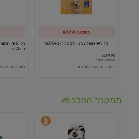
פסטל
כביסה
ב-₪37.90
וגיהוץ
של
במבצע! ₪37.90
כביסכל
ב-₪75
קנו נייר טואלט בגוון פסטל ב-₪37.90
קנו 2 יח' מ
ב-₪75
₪39.90
₪0.07 ל-1 מטר
בתוקף עד 18/08/2026
בתוקף עד 18/08/2026
ממקרר החלב🧀
משקה
בולגרית
חלב
מעודנת
בטעם
16%
וניל