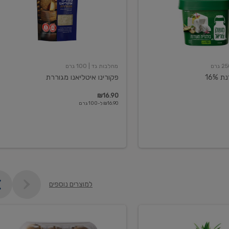
מחלבות גד
| 100 גרם
16%
פקורינו איטליאנו מגוררת
₪16.90
₪16.90 ל-100 גרם
למוצרים נוספים
קיווי
גידול