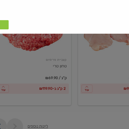
טחון
טרי
קצביית פרימיום
טחון טרי
₪69.90 / ק"ג
2 ק"ג ב-₪119.90
עוד
עוד
ליינות נוספים