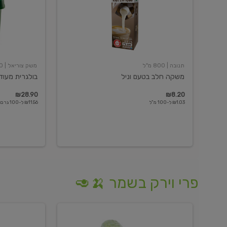
תנובה
| 800 מ"ל
משק צוריאל
| 250 גרם
משקה חלב בטעם וניל
בולגרית מעודנת 
₪28.90
₪8.20
₪1.03 ל-100 מ"ל
₪11.56 ל-100 גרם
פרי וירק בשמר 🍌🥑
מלפפון
אננס