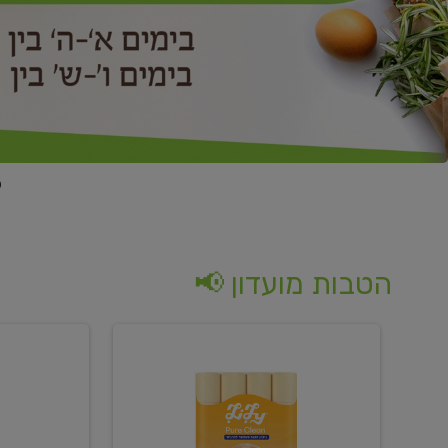
הטבות מועדון 📢
קנו
קנו
נייר
2
טואלט
יח'
בגוון
ממוצרי