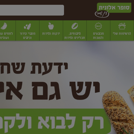
דלג לתוכן הראשי
דלג לתפריט התחתון
דלג לתפריט הקטגוריות
הרשימות שלי
מבצעים
פיצוחים,
ירקות ופירות
מוצרי קירור
לחמים עו
והטבות
תבלינים ופירות
וביצים
ועוגיות
ופר
יבשים
יצוחים, שקדים ואגוזים
פיצוחים במשקל
פיצוחים ארוזים
פירות יבשים
פירות
לונית
ין
מר
ף
בית