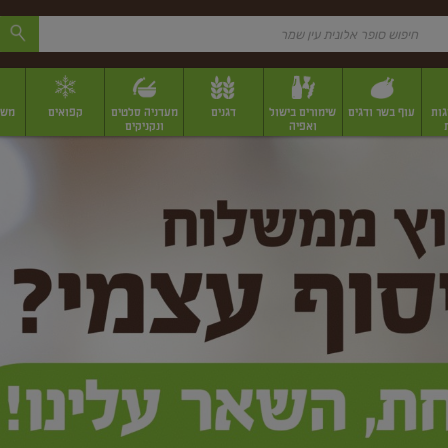
גות
עוף בשר ודגים
שימורים בישול
דגנים
מעדניה סלטים
קפואים
משק
ואפיה
ונקניקים
 יבשים ארוזים
פירות יבשים במשקל
תבלינים
תבלינים במשקל
תבלינים ארוז