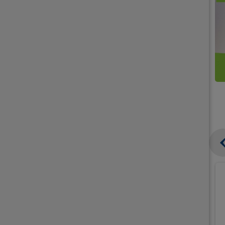
קנו
קנו
ממוצרי
2
תחליפי
יח'
חלב
אורז