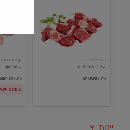
שיפודי
שניצל
אנטריקוט
עוף
קצביית פרימיום
קצביית פרימיום
שיפודי אנטריקוט
שניצל עוף
₪159.90 / ק"ג
₪54.90 / ק"ג
2 ק"ג ב-₪99.90
יינות 🍷