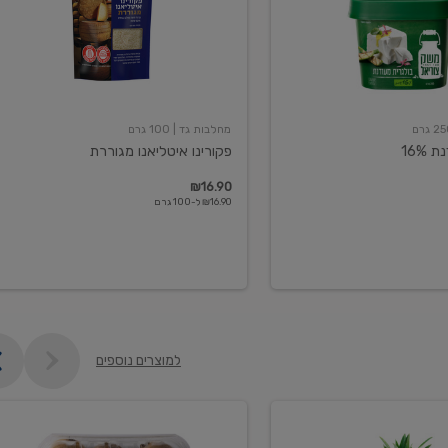
מחלבות גד
| 100 גרם
16%
פקורינו איטליאנו מגוררת
₪16.90
₪16.90 ל-100 גרם
למוצרים נוספים
קיווי
גידול