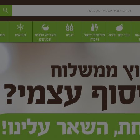
גות
עוף בשר ודגים
שימורים בישול
דגנים
מעדניה סלטים
קפואים
משק
ואפיה
ונקניקים
 יבשים ארוזים
פירות יבשים במשקל
תבלינים
תבלינים במשקל
תבלינים ארוז