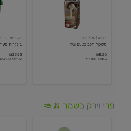
תנובה
| 800 מ"ל
משק צוריאל
| 250 גרם
משקה חלב בטעם וניל
בולגרית מעודנת 
₪28.90
₪8.20
₪1.03 ל-100 מ"ל
₪11.56 ל-100 גרם
פרי וירק בשמר 🍌🥑
מלפפון
אננס