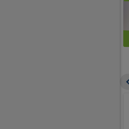
קנו
קנו
ממוצרי
2
תחליפי
יח'
חלב
אורז