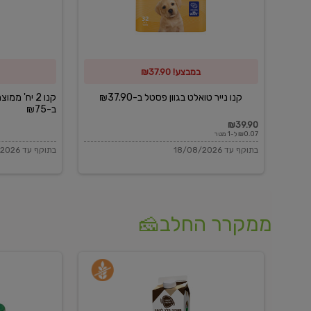
פסטל
כביסה
ב-₪37.90
וגיהוץ
של
במבצע! ₪37.90
כביסכל
ב-₪75
קנו נייר טואלט בגוון פסטל ב-₪37.90
קנו 2 יח' מ
ב-₪75
₪39.90
₪0.07 ל-1 מטר
בתוקף עד 18/08/2026
בתוקף עד 18/08/2026
ממקרר החלב🧀
משקה
בולגרית
חלב
מעודנת
בטעם
16%
וניל