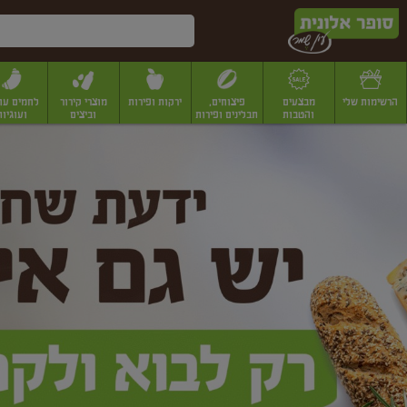
דלג לתוכן הראשי
דלג לתפריט התחתון
דלג לתפריט הקטגוריות
הרשימות שלי
מבצעים
פיצוחים,
ירקות ופירות
מוצרי קירור
לחמים עו
והטבות
תבלינים ופירות
וביצים
ועוגיות
ופר
יבשים
יצוחים, שקדים ואגוזים
פיצוחים במשקל
פיצוחים ארוזים
פירות יבשים
פירות
לונית
ין
מר
ף
בית