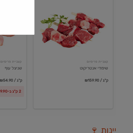
שיפודי
שניצל
אנטריקוט
עוף
קצביית פרימיום
קצביית פרימיום
שיפודי אנטריקוט
שניצל עוף
₪159.90 / ק"ג
₪54.90 / ק"ג
2 ק"ג ב-₪99.90
יינות 🍷