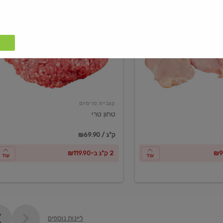
טחון
טרי
קצביית פרימיום
טחון טרי
₪69.90 / ק"ג
2 ק"ג ב-₪119.90
עוד
עוד
ליינות נוספים