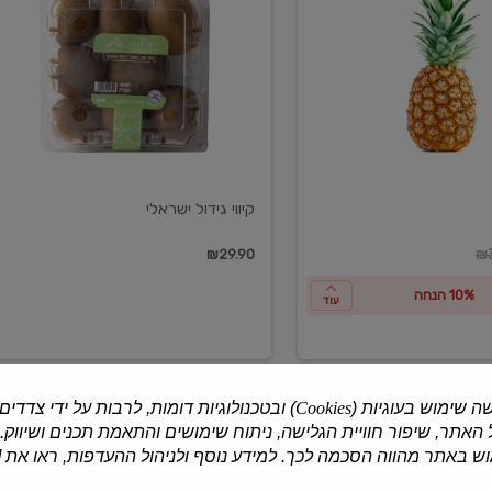
ישראלי
קיווי גידול ישראלי
ון
₪29.90
₪3
10% הנחה
עוד
ה שימוש בעוגיות (
Cookies
) ובטכנולוגיות דומות, לרבות על ידי צדדים
האתר, שיפור חוויית הגלישה, ניתוח שימושים והתאמת תכנים ושיווק.
למוצרים נוספים
 באתר מהווה הסכמה לכך. למידע נוסף ולניהול ההעדפות, ראו את [