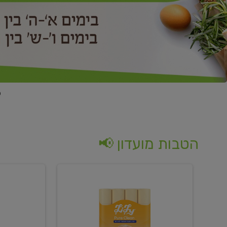
הטבות מועדון 📢
קנו
קנו
נייר
2
טואלט
יח'
בגוון
ממוצרי