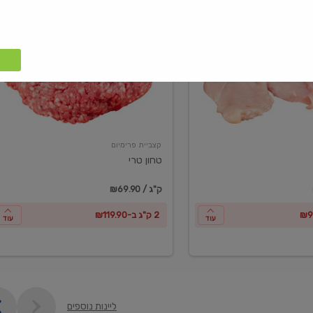
טחון
טרי
קצביית פרימיום
טחון טרי
₪69.90 / ק"ג
2 ק"ג ב-₪119.90
עוד
עוד
ליינות נוספים