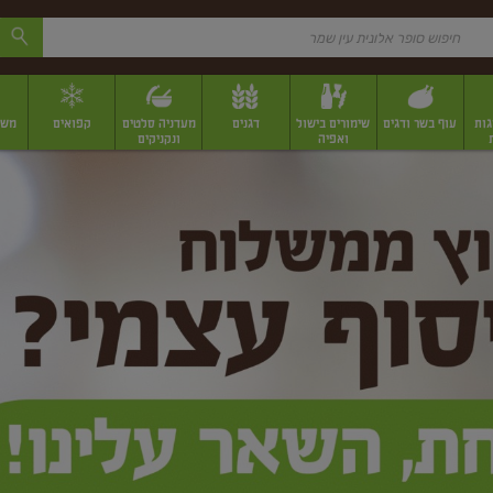
גות
עוף בשר ודגים
שימורים בישול
דגנים
מעדניה סלטים
קפואים
משק
ואפיה
ונקניקים
 יבשים ארוזים
פירות יבשים במשקל
תבלינים
תבלינים במשקל
תבלינים ארוז