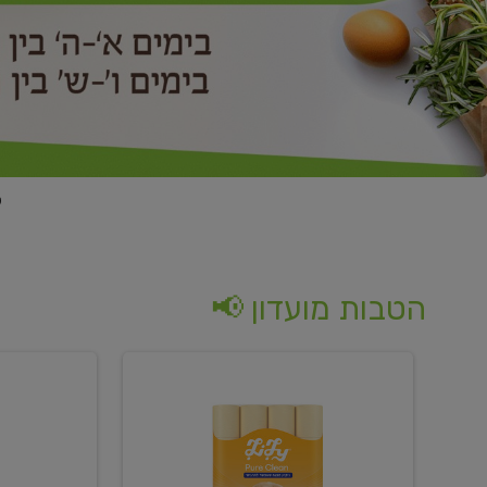
הטבות מועדון 📢
קנו
קנו
נייר
2
טואלט
יח'
בגוון
ממוצרי