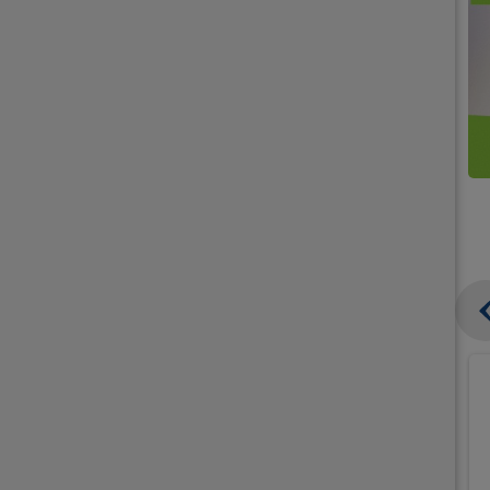
קנו
קנו
ממוצרי
2
תחליפי
יח'
חלב
אורז