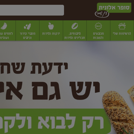
דלג לתוכן הראשי
דלג לתפריט התחתון
דלג לתפריט הקטגוריות
הרשימות שלי
מבצעים
פיצוחים,
ירקות ופירות
מוצרי קירור
לחמים עו
והטבות
תבלינים ופירות
וביצים
ועוגיות
ופר
יבשים
יצוחים, שקדים ואגוזים
פיצוחים במשקל
פיצוחים ארוזים
פירות יבשים
פירות
לונית
ין
מר
ף
בית