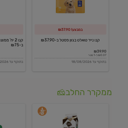
פסטל
כביסה
ב-₪37.90
וגיהוץ
של
במבצע! ₪37.90
כביסכל
ב-₪75
קנו נייר טואלט בגוון פסטל ב-₪37.90
קנו 2 יח' מ
ב-₪75
₪39.90
₪0.07 ל-1 מטר
בתוקף עד 18/08/2026
בתוקף עד 18/08/2026
ממקרר החלב🧀
משקה
בולגרית
חלב
מעודנת
בטעם
16%
וניל