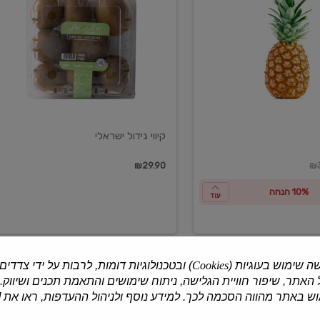
ישראלי
קיווי גידול ישראלי
ון
₪29.90
₪3
10% הנחה
עוד
ה שימוש בעוגיות (
Cookies
) ובטכנולוגיות דומות, לרבות על ידי צדדים
האתר, שיפור חוויית הגלישה, ניתוח שימושים והתאמת תכנים ושיווק.
למוצרים נוספים
 באתר מהווה הסכמה לכך. למידע נוסף ולניהול ההעדפות, ראו את [