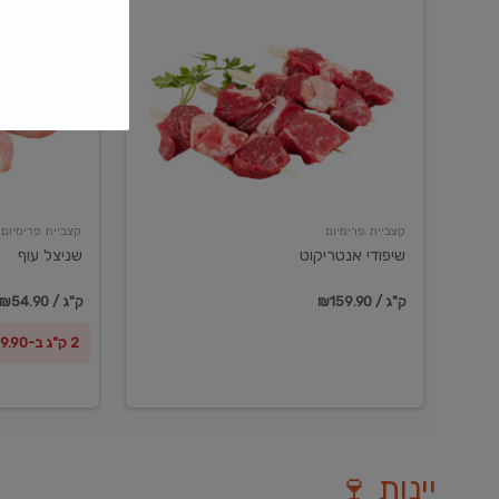
שיפודי
שניצל
אנטריקוט
עוף
קצביית פרימיום
קצביית פרימיום
שיפודי אנטריקוט
שניצל עוף
₪159.90 / ק"ג
₪54.90 / ק"ג
2 ק"ג ב-₪99.90
יינות 🍷