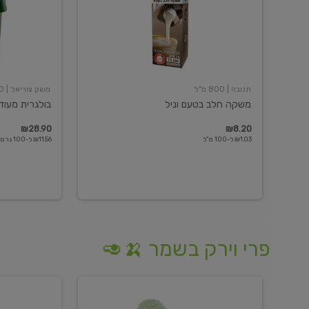
תנובה
| 800 מ"ל
משק צוריאל
| 250 גרם
משקה חלב בטעם וניל
בולגרית מעודנת 
₪28.90
₪8.20
₪1.03 ל-100 מ"ל
₪11.56 ל-100 גרם
פרי וירק בשמר 🍌🥑
מלפפון
אננס