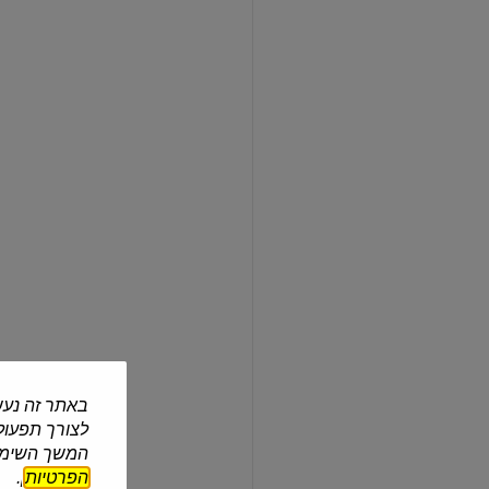
שוקולד
חלב
סוכריות
קופצות
עלית
| 90 גרם
שוקולד חלב סוכריות קופצות
₪9.90
₪11.00 ל-100 גרם
2 ב-₪16.90
עוד
שוקולד
לבן
עוגיות
באתר זה נעש
לצורך תפעול 
המשך השימוש
הפרטיות
].