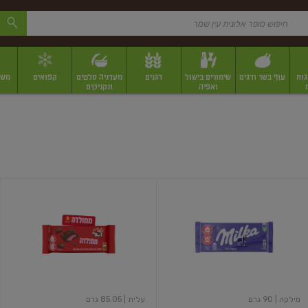
גות
עוף בשר ודגים
שימורים בישול
דגנים
מעדניה סלטים
קפואים
משק
ואפיה
ונקניקים
 יבשים ארוזים
פירות יבשים במשקל
תבלינים
תבלינים במשקל
תבלינים ארוז
שוקולד
שוקולד
חלב
חלב
במלוי
תות
מילקה
| 90 גרם
עלית
| 85.05 גרם