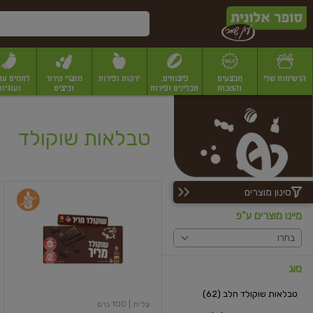
דלג לתוכן הראשי
דלג לתפריט התחתון
דלג לתפריט הקטגוריות
הרשימות שלי
מבצעים
פיצוחים,
ירקות ופירות
מוצרי קירור
לחמים עו
והטבות
תבלינים ופירות
וביצים
ועוגיות
יבשים
יצוחים, שקדים ואגוזים
פיצוחים במשקל
פיצוחים ארוזים
פירות יבשים
פירות
טבלאות שוקולד
סינון מוצרים
שוקולד
מריר
מיינו מוצרים ע"פ
בחרו
סוג
טבלאות שוקולד חלב (62)
עלית
| 100 גרם