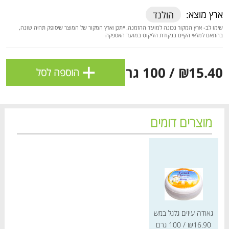
ולניהול ההעדפות, ראו את [
מדיניות הפרטיות
].
ארץ מוצא:
הולנד
שימו לב- ארץ המקור נכונה למועד ההזמנה. ייתכן וארץ המקור של המוצר שיסופק תהיה שונה,
בהתאם למלאי הקיים בנקודת הליקוט במועד האספקה
אישור
+
₪15.40
/ 100 גרם
הוספה לסל
מוצרים דומים
מחיר מחירון
הטבות מועדון 📢
לכל המבצעים
גאודה עיזים גלגל במש
מו
מו
מו
מו
מו
מו
מו
מו
מו
מו
מו
מו
מו
מו
מו
מו
מו
מו
מו
מו
כל המוצרים
בית
מבצעים
הרשימות שלי
עגלה
₪16.90
/ 100 גרם